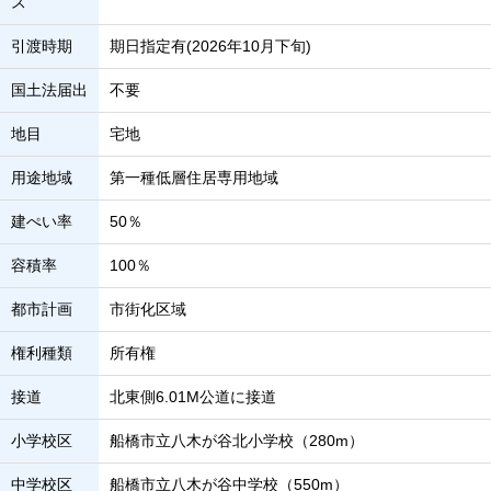
ス
引渡時期
期日指定有(2026年10月下旬)
国土法届出
不要
地目
宅地
用途地域
第一種低層住居専用地域
建ぺい率
50％
容積率
100％
都市計画
市街化区域
権利種類
所有権
接道
北東側6.01M公道に接道
小学校区
船橋市立八木が谷北小学校（280m）
中学校区
船橋市立八木が谷中学校（550m）