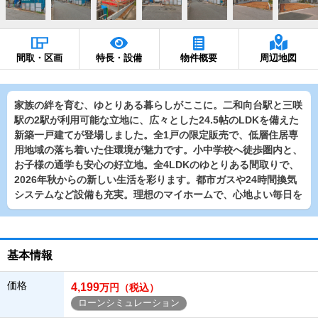
間取・区画
特長・設備
物件概要
周辺地図
家族の絆を育む、ゆとりある暮らしがここに。二和向台駅と三咲
駅の2駅が利用可能な立地に、広々とした24.5帖のLDKを備えた
新築一戸建てが登場しました。全1戸の限定販売で、低層住居専
用地域の落ち着いた住環境が魅力です。小中学校へ徒歩圏内と、
お子様の通学も安心の好立地。全4LDKのゆとりある間取りで、
2026年秋からの新しい生活を彩ります。都市ガスや24時間換気
システムなど設備も充実。理想のマイホームで、心地よい毎日を
基本情報
価格
4,199
万円（税込）
ローンシミュレーション