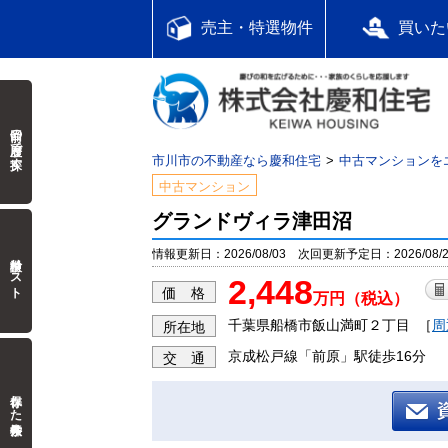
売主・特選物件
買いた
前回の履歴で探す
市川市の不動産なら慶和住宅
中古マンションを
中古マンション
グランドヴィラ津田沼
情報更新日：2026/08/03 次回更新予定日：2026/08/2
検討中リスト
2,448
価 格
万円（税込）
千葉県船橋市飯山満町２丁目
［
周
所在地
京成松戸線「前原」駅徒歩16分
交 通
保存した検索条件