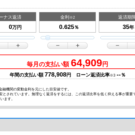
ーナス返済
金利
返済期
※2
万円
％
年
64,909
毎月の支払い額
円
778,908
--
年間の支払い額
円 ローン返済比率
％
※3
金融機関の変動金利を元にした目安値です。
目安とされています。無理なく返済をするには、この返済比率を低く抑える事が重要
ざいます。