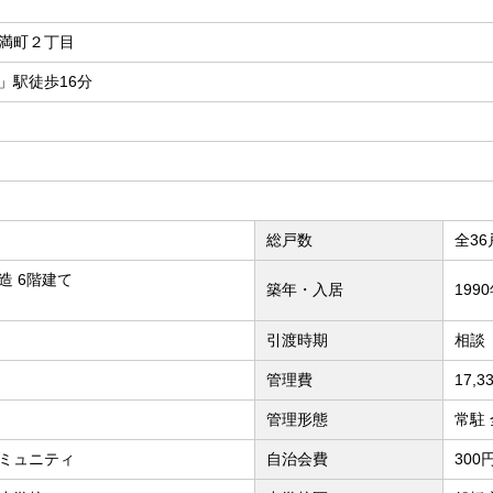
満町２丁目
」駅徒歩16分
総戸数
全36
造 6階建て
築年・入居
199
引渡時期
相談
管理費
17,
管理形態
常駐
ミュニティ
自治会費
300