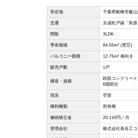
所在地
千葉県船橋市飯山
交通
京成松戸線「前原
間取
3LDK
専有面積
84.55m² (壁芯)
バルコニー面積
12.75m² 南向き
販売戸数
1戸
鉄筋コンクリート
構造・規模
6階部分
現況
空室
権利種類
所有権
修繕積立金
20,110円／月
管理会社
株式会社長谷工コ