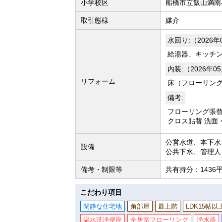
小学校区
船橋市立飯山満南
取引態様
媒介
水回り:（2026
給湯器、キッチ
内装:（2026年0
リフォーム
床（フローリン
備考:
フローリング張替
クロス貼替 洗面
公営水道、本下水
設備
公共下水、管理人
備考・制限等
共有持分：1436平米
こだわり項目
閑静な住宅地
角部屋
最上階
LDK15帖以
温水洗浄便座
全居室フローリング
浄水器