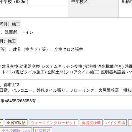
小学校（630m）
中学校区
船橋
年05月）施工
ン、洗面所、トイレ
5月）施工
グ等）、建具（室内ドア等）、全室クロス張替
 建具交換 給湯器交換 システムキッチン交換(食洗機 浄水機能付き) 洗
・トイレ(塩ビタイル施工) 玄関土間(フロアタイル施工) 照明器具設置 
、都市ガス
日勤、バルコニー、外観タイル張り、フローリング、火災警報器（報知
×8455/268658有
上
全居室収納
ウォークインクローゼット
食器洗浄機
バイク置場
小学校800m以内
眺望良好