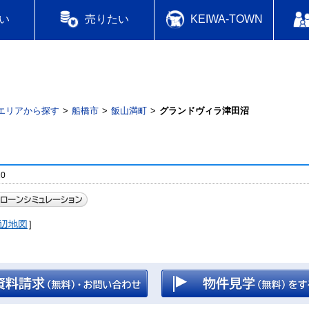
い
売りたい
KEIWA-TOWN
エリアから探す
船橋市
飯山満町
グランドヴィラ津田沼
0
辺地図
］