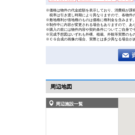
※価格は物件の代金総額を表示しており、消費税が課税
税率は引き渡し時期により異なりますので、各物件
※敷地権利が借地権のものは価格に権利金を含みます
※制作中に内容が変更される場合もありますので、あ
※購入の前には物件内容や契約条件についてご自身で
※完成予想図はいずれも外構、植栽、外観等実際のも
※ＣＧ合成の画像の場合、実際とは多少異なる場合が
周辺地図
周辺施設一覧