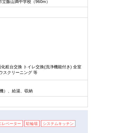
市立飯山満中学校（960m）
面化粧台交換 トイレ交換(洗浄機能付き) 全室
ハウスクリーニング 等
機）、給湯、収納
エレベーター
駐輪場
システムキッチン