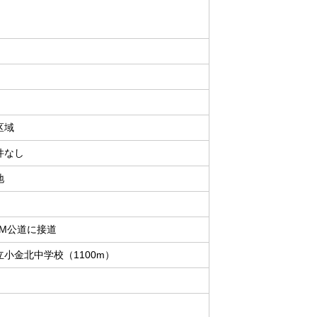
区域
件なし
地
1M公道に接道
小金北中学校（1100m）