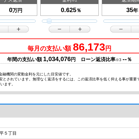
※2
万円
％
年
86,173
毎月の支払い額
円
1,034,076
--
年間の支払い額
円 ローン返済比率
％
※3
金融機関の変動金利を元にした目安値です。
目安とされています。無理なく返済をするには、この返済比率を低く抑える事が重要
ざいます。
平５丁目