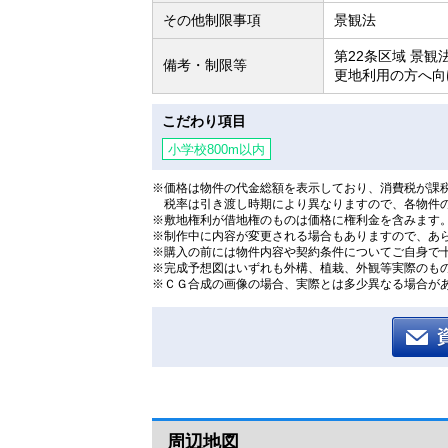
その他制限事項
景観法
第22条区域 景
備考・制限等
更地利用の方へ向
こだわり項目
小学校800m以内
※価格は物件の代金総額を表示しており、消費税が課税
税率は引き渡し時期により異なりますので、各物件
※敷地権利が借地権のものは価格に権利金を含みます
※制作中に内容が変更される場合もありますので、あ
※購入の前には物件内容や契約条件についてご自身で
※完成予想図はいずれも外構、植栽、外観等実際のも
※ＣＧ合成の画像の場合、実際とは多少異なる場合が
周辺地図