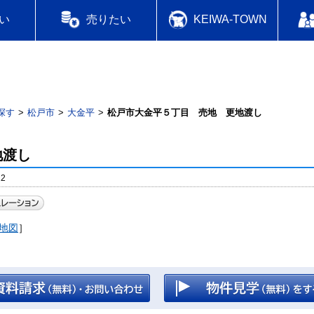
い
売りたい
KEIWA-TOWN
探す
松戸市
大金平
松戸市大金平５丁目 売地 更地渡し
地渡し
2
地図
］