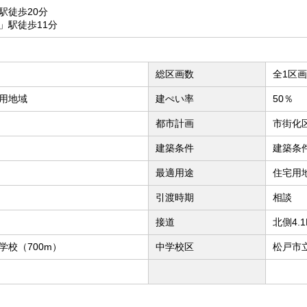
駅徒歩20分
」駅徒歩11分
総区画数
全1区画
用地域
建ぺい率
50％
都市計画
市街化
建築条件
建築条
最適用途
住宅用
引渡時期
相談
接道
北側4.
学校（700m）
中学校区
松戸市立