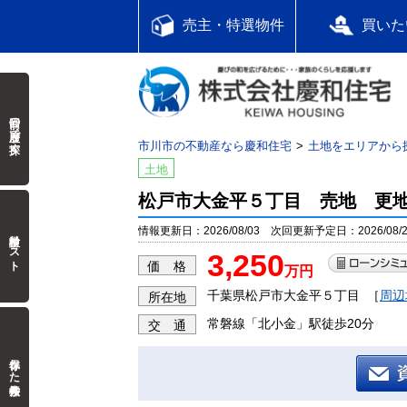
売主・特選物件
買いた
前回の履歴で探す
市川市の不動産なら慶和住宅
土地をエリアから
土地
松戸市大金平５丁目 売地 更
情報更新日：2026/08/03 次回更新予定日：2026/08/2
検討中リスト
3,250
価 格
万円
千葉県松戸市大金平５丁目
［
周辺
所在地
常磐線「北小金」駅徒歩20分
交 通
保存した検索条件