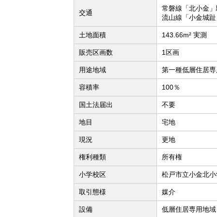
常磐線「北小金」
交通
流山線「小金城趾
土地面積
143.66m² 実測
販売区画数
1区画
用途地域
第一種低層住居専
容積率
100％
国土法届出
不要
地目
宅地
現況
更地
権利種類
所有権
小学校区
松戸市立小金北小
取引態様
媒介
設備
低層住居専用地域