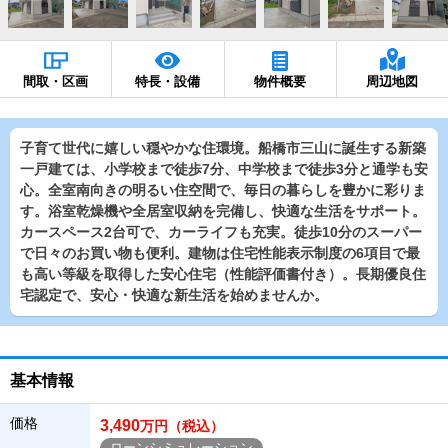
間取・区画
特長・設備
物件概要
周辺地図
子育て世代に嬉しい穏やかな住環境。船橋市三山に誕生する新築
一戸建ては、小学校まで徒歩7分、中学校まで徒歩3分と通学も安
心。全室南向きの明るい住空間で、毎日の暮らしを豊かに彩りま
す。浴室乾燥機や全居室収納を完備し、快適な生活をサポート。
カースペース2台可で、カーライフも充実。徒歩10分のスーパー
で日々のお買い物も便利。建物は住宅性能表示制度の6項目で最
も高い等級を取得した安心住宅（性能評価書付き）。長期優良住
宅認定で、安心・快適な新生活を始めませんか。
基本情報
価格
3,490
万円（税込）
ローンシミュレーション