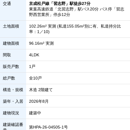
交通
京成松戸線「習志野」駅徒歩27分
東葉高速鉄道「北習志野」駅バス20分 バス停「習志
野西営業所」停歩12分
土地面積
102.26m² 実測 (私道155.05m²別に有、私道持分比
率：1／10)
建物面積
96.16m² 実測
間取
4LDK
販売戸数
1戸
総戸数
全10戸
構造・規模
木造 2階建て
築年・入居
2026年8月
建物現況
建築中
建築確認番
第HPA-26-04505-1号