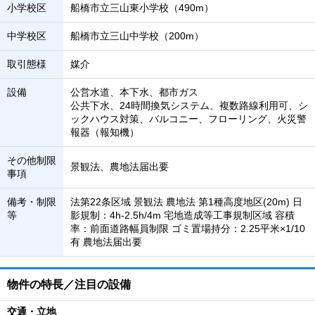
小学校区
船橋市立三山東小学校（490m）
中学校区
船橋市立三山中学校（200m）
取引態様
媒介
設備
公営水道、本下水、都市ガス
公共下水、24時間換気システム、複数路線利用可、シ
ックハウス対策、バルコニー、フローリング、火災警
報器（報知機）
その他制限
景観法、農地法届出要
事項
備考・制限
法第22条区域 景観法 農地法 第1種高度地区(20m) 日
等
影規制：4h-2.5h/4m 宅地造成等工事規制区域 容積
率：前面道路幅員制限 ゴミ置場持分：2.25平米×1/10
有 農地法届出要
物件の特長／注目の設備
交通・立地