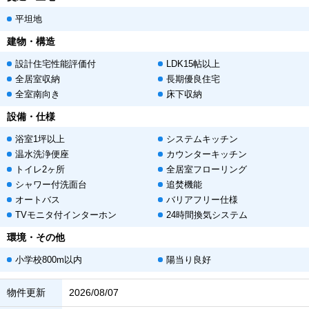
平坦地
建物・構造
設計住宅性能評価付
LDK15帖以上
全居室収納
長期優良住宅
全室南向き
床下収納
設備・仕様
浴室1坪以上
システムキッチン
温水洗浄便座
カウンターキッチン
トイレ2ヶ所
全居室フローリング
シャワー付洗面台
追焚機能
オートバス
バリアフリー仕様
TVモニタ付インターホン
24時間換気システム
環境・その他
小学校800m以内
陽当り良好
物件更新
2026/08/07