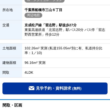
所在地
千葉県船橋市三山６丁目
周辺地図
交通
京成松戸線「習志野」駅徒歩27分
東葉高速鉄道「北習志野」駅バス20分 バス停「習志
野西営業所」停歩12分
土地面積
102.26m² 実測 (私道155.05m²別に有、私道持分比
率：1／10)
建物面積
96.16m² 実測
間取
4LDK
見学予約・資料請求
(無料)
間取・区画