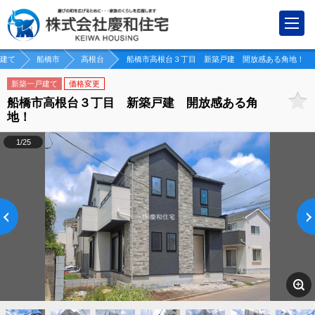
建て
船橋市
高根台
船橋市高根台３丁目 新築戸建 開放感ある角地！
新築一戸建て
価格変更
船橋市高根台３丁目 新築戸建 開放感ある角
地！
1/25