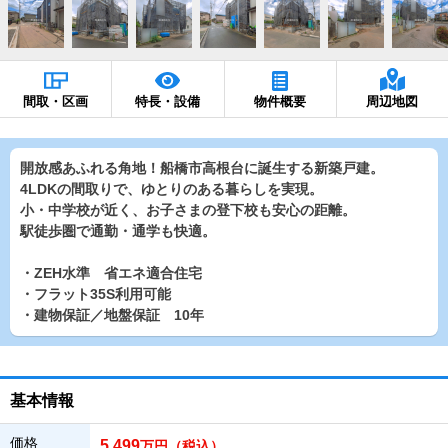
間取・区画
特長・設備
物件概要
周辺地図
開放感あふれる角地！船橋市高根台に誕生する新築戸建。
4LDKの間取りで、ゆとりのある暮らしを実現。
小・中学校が近く、お子さまの登下校も安心の距離。
駅徒歩圏で通勤・通学も快適。
・ZEH水準 省エネ適合住宅
・フラット35S利用可能
・建物保証／地盤保証 10年
基本情報
価格
5,499
万円（税込）