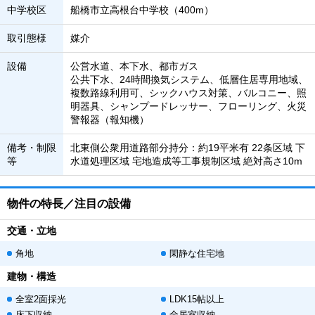
中学校区
船橋市立高根台中学校（400m）
取引態様
媒介
設備
公営水道、本下水、都市ガス
公共下水、24時間換気システム、低層住居専用地域、
複数路線利用可、シックハウス対策、バルコニー、照
明器具、シャンプードレッサー、フローリング、火災
警報器（報知機）
備考・制限
北東側公衆用道路部分持分：約19平米有 22条区域 下
等
水道処理区域 宅地造成等工事規制区域 絶対高さ10m
物件の特長／注目の設備
交通・立地
角地
閑静な住宅地
建物・構造
全室2面採光
LDK15帖以上
床下収納
全居室収納