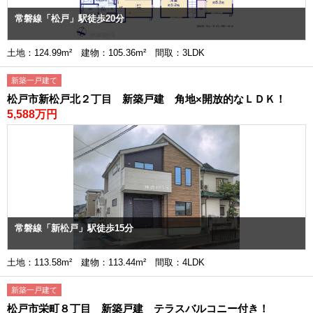
常磐線「松戸」駅徒歩20分
土地：124.99m² 建物：105.36m² 間取：3LDK
新築一戸建て
松戸市新松戸北２丁目 新築戸建 角地×開放的なＬＤＫ！
5,588万円
常磐線「新松戸」駅徒歩15分
土地：113.58m² 建物：113.44m² 間取：4LDK
新築一戸建て
松戸市栄町８丁目 新築戸建 テラスバルコニー付き！