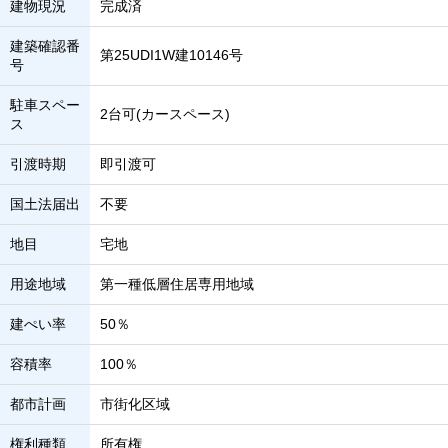
建物現況
完成済
建築確認番
第25UDI1W建10146号
号
駐車スペー
2台可(カースペース)
ス
引渡時期
即引渡可
国土法届出
不要
地目
宅地
用途地域
第一種低層住居専用地域
建ぺい率
50％
容積率
100％
都市計画
市街化区域
権利種類
所有権