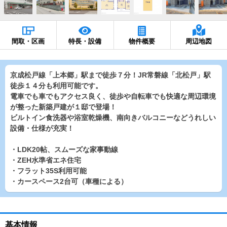
間取・区画
特長・設備
物件概要
周辺地図
京成松戸線「上本郷」駅まで徒歩７分！JR常磐線「北松戸」駅
徒歩１４分も利用可能です。
電車でも車でもアクセス良く、徒歩や自転車でも快適な周辺環境
が整った新築戸建が１邸で登場！
ビルトイン食洗器や浴室乾燥機、南向きバルコニーなどうれしい
設備・仕様が充実！
・LDK20帖、スムーズな家事動線
・ZEH水準省エネ住宅
・フラット35S利用可能
・カースペース2台可（車種による）
基本情報