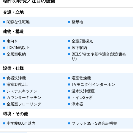
物件の特長／注目の設備
交通・立地
閑静な住宅地
整形地
建物・構造
南向き
全室2面採光
LDK15帖以上
床下収納
全居室収納
BELS/省エネ基準適合(認定書あ
り)
設備・仕様
食器洗浄機
浴室乾燥機
浴室1坪以上
TVモニタ付インターホン
システムキッチン
温水洗浄便座
カウンターキッチン
トイレ2ヶ所
全居室フローリング
浄水器
環境・その他
小学校800m以内
フラット35・S適合証明書