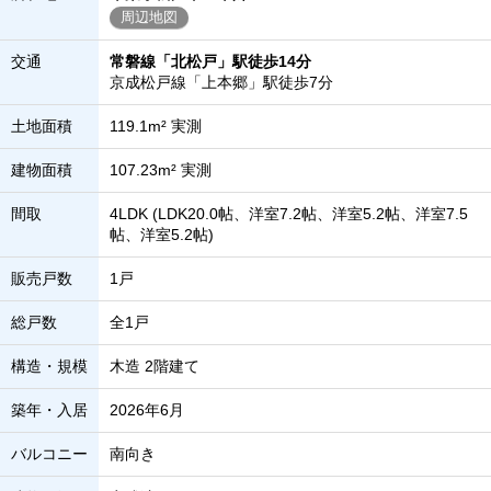
周辺地図
交通
常磐線「北松戸」駅徒歩14分
京成松戸線「上本郷」駅徒歩7分
土地面積
119.1m² 実測
建物面積
107.23m² 実測
間取
4LDK (LDK20.0帖、洋室7.2帖、洋室5.2帖、洋室7.5
帖、洋室5.2帖)
販売戸数
1戸
総戸数
全1戸
構造・規模
木造 2階建て
築年・入居
2026年6月
バルコニー
南向き