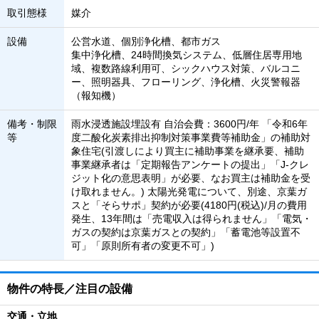
取引態様
媒介
設備
公営水道、個別浄化槽、都市ガス
集中浄化槽、24時間換気システム、低層住居専用地
域、複数路線利用可、シックハウス対策、バルコニ
ー、照明器具、フローリング、浄化槽、火災警報器
（報知機）
備考・制限
雨水浸透施設埋設有 自治会費：3600円/年 「令和6年
等
度二酸化炭素排出抑制対策事業費等補助金」の補助対
象住宅(引渡しにより買主に補助事業を継承要、補助
事業継承者は「定期報告アンケートの提出」「J-クレ
ジット化の意思表明」が必要、なお買主は補助金を受
け取れません。) 太陽光発電について、別途、京葉ガ
スと「そらサポ」契約が必要(4180円(税込)/月の費用
発生、13年間は「売電収入は得られません」「電気・
ガスの契約は京葉ガスとの契約」「蓄電池等設置不
可」「原則所有者の変更不可」)
物件の特長／注目の設備
交通・立地