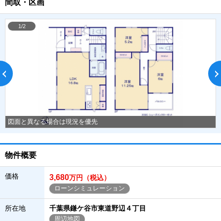
間取・区画
1/2
図面と異なる場合は現況を優先
物件概要
価格
3,680
万円（税込）
ローンシミュレーション
所在地
千葉県鎌ケ谷市東道野辺４丁目
周辺地図