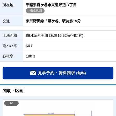
所在地
千葉県鎌ケ谷市東道野辺３丁目
周辺地図
交通
東武野田線「鎌ケ谷」駅徒歩15分
土地面積
86.41m² 実測 (私道10.52m²別に有)
建ぺい率
60％
容積率
180％
見学予約・資料請求
(無料)
間取・区画
1/1