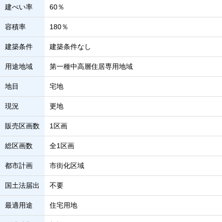
建ぺい率
60％
容積率
180％
建築条件
建築条件なし
用途地域
第一種中高層住居専用地域
地目
宅地
現況
更地
販売区画数
1区画
総区画数
全1区画
都市計画
市街化区域
国土法届出
不要
最適用途
住宅用地