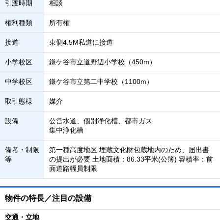
引渡時期
相談
権利種類
所有権
接道
東側4.5M私道に接道
小学校区
鎌ケ谷市立道野辺小学校（450m）
中学校区
鎌ケ谷市立第二中学校（1100m）
取引態様
媒介
設備
公営水道、個別浄化槽、都市ガス
集中浄化槽
備考・制限
第一種高度地区 埋蔵文化財包蔵地内のため、届出書
等
の提出が必要 土地面積：86.33平米(公簿) 容積率：前
面道路幅員制限
物件の特長／注目の設備
交通・立地