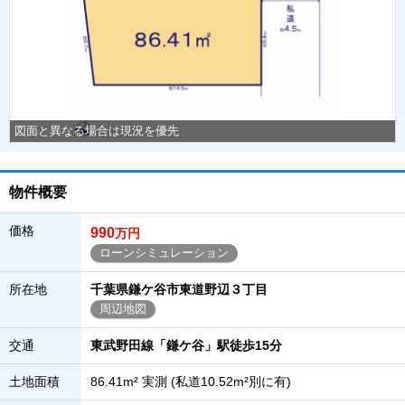
図面と異なる場合は現況を優先
物件概要
価格
990
万円
ローンシミュレーション
所在地
千葉県鎌ケ谷市東道野辺３丁目
周辺地図
交通
東武野田線「鎌ケ谷」駅徒歩15分
土地面積
86.41m² 実測 (私道10.52m²別に有)