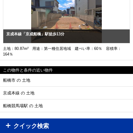
京成本線「京成船橋」駅徒歩13分
土地：80.87m² 用途：第一種住居地域 建ぺい率：60％ 容積率：
164％
この物件と条件の近い物件
船橋市 の 土地
京成本線 の 土地
船橋競馬場駅 の 土地
クイック検索