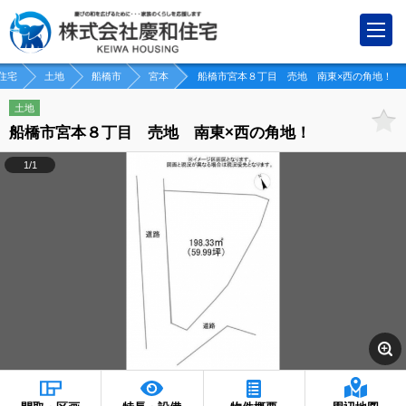
住宅
土地
船橋市
宮本
船橋市宮本８丁目 売地 南東×西の角地！
土地
船橋市宮本８丁目 売地 南東×西の角地！
1/1