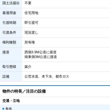
国土法届出
不要
最適用途
住宅用地
引渡時期
即引渡可
引渡条件
現況渡し
権利種類
所有権
接道
西側3.9M公道に接道
南東側3M公道に接道
取引態様
媒介
設備
公営水道、本下水、都市ガス
物件の特長／注目の設備
交通・立地
角地