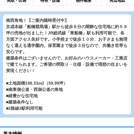
間取・区画
特長・設備
物件概要
周辺地図
南西角地！【ご案内随時受付中】
京成本線「船橋競馬場」駅から徒歩６分の閑静な住宅地に約５９
坪の売地が出ました！JR総武線「東船橋」駅も利用可能で、各
方面アクセス良好です。小学校まで徒歩１０分、お子さまも無理
なく通える通学圏内。保育園まで徒歩３分なので、共働き世帯も
安心です。
建築条件はございませんので、お好みのハウスメーカー・工務店
で建てられます。ご希望の間取り・仕様・設備で理想の住まいを
実現ください！
■土地面積198.33m2（59.99坪）
■南東側公道・西側公道の角地
■緑豊かな住宅地
■建築条件なし
■2路線3駅利用可能
基本情報