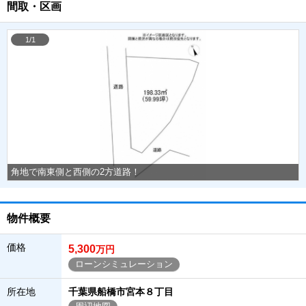
間取・区画
1/1
角地で南東側と西側の2方道路！
物件概要
価格
5,300
万円
ローンシミュレーション
所在地
千葉県船橋市宮本８丁目