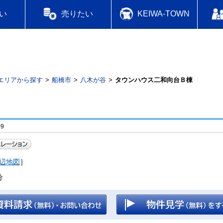
い
売りたい
KEIWA-TOWN
エリアから探す
船橋市
八木が谷
タウンハウス二和向台Ｂ棟
9
辺地図
］
分