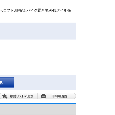
ン,ロフト,駐輪場,バイク置き場,外観タイル張