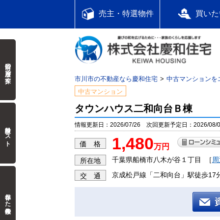
売主・特選物件
買いた
前回の履歴で探す
市川市の不動産なら慶和住宅
中古マンションを
中古マンション
タウンハウス二和向台Ｂ棟
情報更新日：2026/07/26 次回更新予定日：2026/08/0
検討中リスト
1,480
価 格
万円
千葉県船橋市八木が谷１丁目
［
周
所在地
京成松戸線「二和向台」駅徒歩17
交 通
保存した検索条件