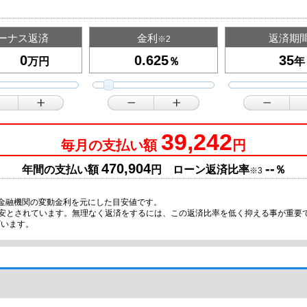
ーナス返済
金利
返済期
※2
万円
％
年
39,242
毎月の支払い額
円
470,904
--
年間の支払い額
円 ローン返済比率
％
※3
金融機関の変動金利を元にした目安値です。
目安とされています。無理なく返済をするには、この返済比率を低く抑える事が重要
ざいます。