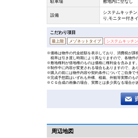
駐車場
敷地内に空なし
システムキッチン,
設備
り,モニター付きイ
こだわり項目
最上階
メゾネットタイプ
システムキッチ
※価格は物件の代金総額を表示しており、消費税が課税
税率は引き渡し時期により異なりますので、各物件
※敷地権利が借地権のものは価格に権利金を含みます
※制作中に内容が変更される場合もありますので、あ
※購入の前には物件内容や契約条件についてご自身で
※完成予想図はいずれも外構、植栽、外観等実際のも
※ＣＧ合成の画像の場合、実際とは多少異なる場合が
周辺地図