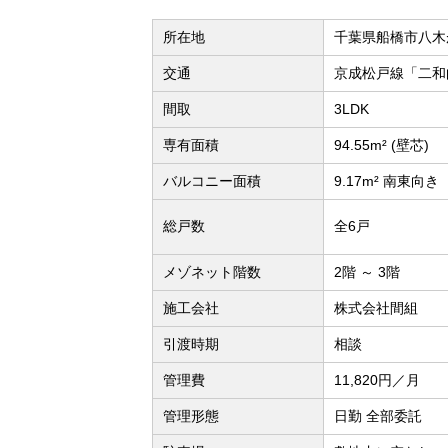
所在地
千葉県船橋市八木
交通
京成松戸線「二和
間取
3LDK
専有面積
94.55m² (壁芯)
バルコニー面積
9.17m² 南東向き
総戸数
全6戸
メゾネット階数
2階 ～ 3階
施工会社
株式会社間組
引渡時期
相談
管理費
11,820円／月
管理形態
日勤 全部委託