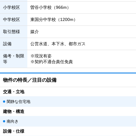
小学校区
曽谷小学校（966m）
中学校区
東国分中学校（1200m）
取引態様
媒介
設備
公営水道、本下水、都市ガス
備考・制限
※現況有姿
等
※契約不適合責任免責
物件の特長／注目の設備
交通・立地
閑静な住宅地
建物・構造
南向き
設備・仕様