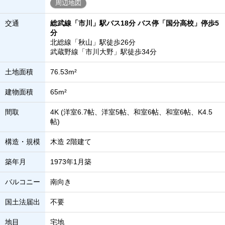
周辺地図
交通
総武線「市川」駅バス18分 バス停「国分高校」停歩5
分
北総線「秋山」駅徒歩26分
武蔵野線「市川大野」駅徒歩34分
土地面積
76.53m²
建物面積
65m²
間取
4K (洋室6.7帖、洋室5帖、和室6帖、和室6帖、K4.5
帖)
構造・規模
木造 2階建て
築年月
1973年1月築
バルコニー
南向き
国土法届出
不要
地目
宅地