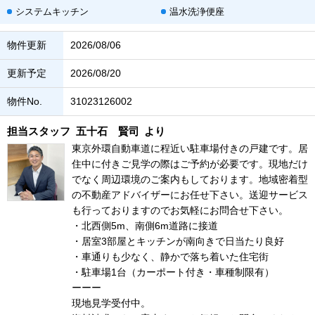
システムキッチン
温水洗浄便座
物件更新
2026/08/06
更新予定
2026/08/20
物件No.
31023126002
担当スタッフ
五十石 賢司
より
東京外環自動車道に程近い駐車場付きの戸建です。居
住中に付きご見学の際はご予約が必要です。現地だけ
でなく周辺環境のご案内もしております。地域密着型
の不動産アドバイザーにお任せ下さい。送迎サービス
も行っておりますのでお気軽にお問合せ下さい。
・北西側5m、南側6m道路に接道
・居室3部屋とキッチンが南向きで日当たり良好
・車通りも少なく、静かで落ち着いた住宅街
・駐車場1台（カーポート付き・車種制限有）
ーーー
現地見学受付中。