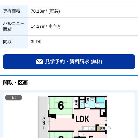
専有面積
70.13m² (壁芯)
バルコニー
14.27m² 南向き
面積
間取
3LDK
見学予約・資料請求
(無料)
間取・区画
1/1