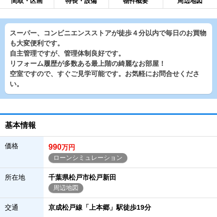
間取・区画
特長・設備
物件概要
周辺地図
スーパー、コンビニエンスストアが徒歩４分以内で毎日のお買物
も大変便利です。
自主管理ですが、管理体制良好です。
リフォーム履歴が多数ある最上階の綺麗なお部屋！
空室ですので、すぐご見学可能です。お気軽にお問合せくださ
い。
基本情報
価格
990
万円
ローンシミュレーション
所在地
千葉県松戸市松戸新田
周辺地図
交通
京成松戸線「上本郷」駅徒歩19分