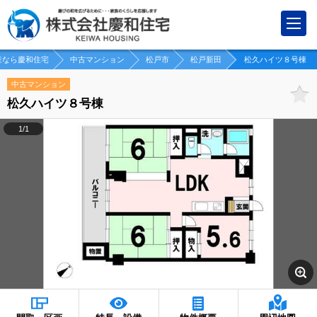
産なら慶和住宅
中古マンション
松戸市
松戸新田
松久ハイツ８号棟
中古マンション
松久ハイツ８号棟
1/1