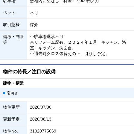
駐車場
敷地内に空なし 料金：7,000円／月
ペット
不可
取引態様
媒介
備考・制限
※駐車場継承不可
等
※リフォーム歴有。２０２４年１月 キッチン、浴
室、キッチン、洗面台。
※退去時クロス張替えの上、引渡し予定。
物件の特長／注目の設備
建物・構造
南向き
物件更新
2026/07/30
更新予定
2026/08/13
物件No.
31020775669