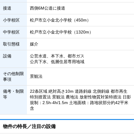
接道
西側6M公道に接道
小学校区
松戸市立小金北小学校（450m）
中学校区
松戸市立小金北中学校（1320m）
取引態様
媒介
設備
公営水道、本下水、都市ガス
公共下水、低層住居専用地域
その他制限
景観法
事項
備考・制限
22条区域 絶対高さ10m 道路斜線 北側斜線 都市再生
等
特別措置法 景観法 農地法 放射性物質対策特措法 日影
規制：2.5h-4h/1.5m 土地面積：路地状部分約42平米
含
物件の特長／注目の設備