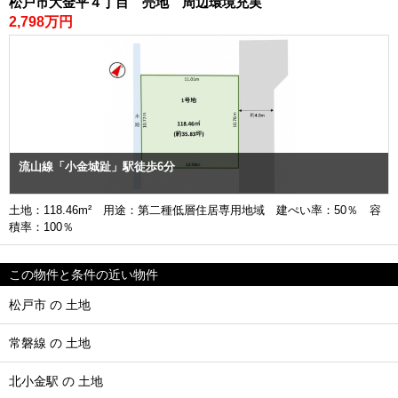
松戸市大金平４丁目 売地 周辺環境充実
2,798万円
流山線「小金城趾」駅徒歩6分
土地：118.46m² 用途：第二種低層住居専用地域 建ぺい率：50％ 容
積率：100％
この物件と条件の近い物件
松戸市 の 土地
常磐線 の 土地
北小金駅 の 土地