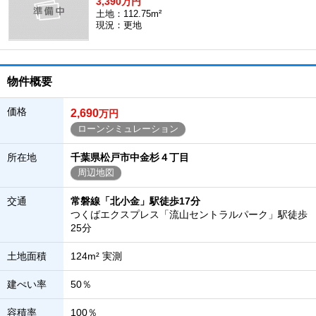
3,390万円
土地：112.75m²
現況：更地
物件概要
価格
2,690
万円
ローンシミュレーション
所在地
千葉県松戸市中金杉４丁目
周辺地図
交通
常磐線「北小金」駅徒歩17分
つくばエクスプレス「流山セントラルパーク」駅徒歩
25分
土地面積
124m² 実測
建ぺい率
50％
容積率
100％