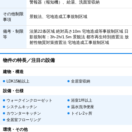
警報器（報知機）、給湯、洗面室収納
その他制限
景観法、宅地造成工事規制区域
事項
備考・制限
法第22条区域 絶対高さ10m 宅地造成等事規制区域 日
等
影規制有：3h-2h/1.5m 景観法 都市再生特別措置法 放
射性物質対策措置法 宅地造成工事規制区域
物件の特長／注目の設備
建物・構造
LDK15帖以上
全居室収納
設備・仕様
ウォークインクローゼット
浴室1坪以上
システムキッチン
温水洗浄便座
カウンターキッチン
トイレ2ヶ所
全居室フローリング
環境・その他