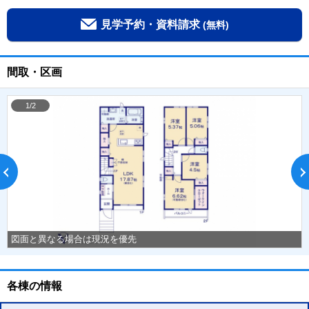
見学予約・資料請求
(無料)
間取・区画
1/2
図面と異なる場合は現況を優先
各棟の情報