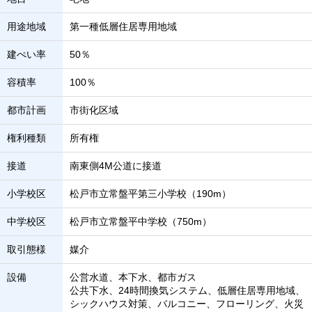
用途地域
第一種低層住居専用地域
建ぺい率
50％
容積率
100％
都市計画
市街化区域
権利種類
所有権
接道
南東側4M公道に接道
小学校区
松戸市立常盤平第三小学校（190m）
中学校区
松戸市立常盤平中学校（750m）
取引態様
媒介
設備
公営水道、本下水、都市ガス
公共下水、24時間換気システム、低層住居専用地域、
シックハウス対策、バルコニー、フローリング、火災