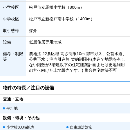
小学校区
松戸市立馬橋小学校（800m）
中学校区
松戸市立新松戸南中学校（1400m）
取引態様
媒介
設備
低層住居専用地域
備考・制限
農地法 22条区域 高さ制限10m 都市ガス、公営水道、
等
公共下水：宅内引込無 契約制限有(木造で地階を有し
ない階数が3階建以下の住宅建築計画または更地利用
の方へ向けた土地販売です。) 集合住宅建築不可
物件の特長／注目の設備
交通・立地
平坦地
設備・環境・その他
小学校800m以内
自由設計対応