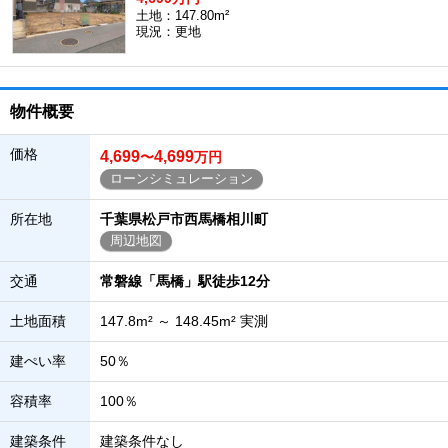
土地：147.80m²
現況：更地
物件概要
価格
4,699
4,699
〜
万円
ローンシミュレーション
所在地
千葉県松戸市西馬橋相川町
周辺地図
交通
常磐線「馬橋」駅徒歩12分
土地面積
147.8m² ～ 148.45m² 実測
建ぺい率
50％
容積率
100％
建築条件
建築条件なし