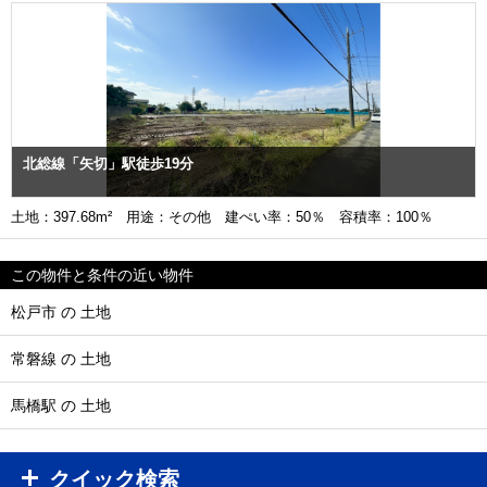
北総線「矢切」駅徒歩19分
土地：397.68m² 用途：その他 建ぺい率：50％ 容積率：100％
この物件と条件の近い物件
松戸市 の 土地
常磐線 の 土地
馬橋駅 の 土地
クイック検索