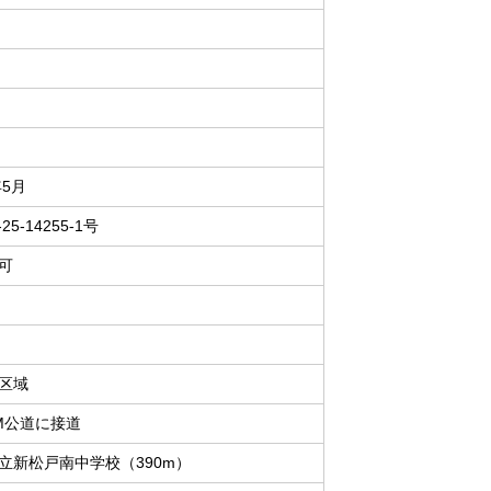
年5月
25-14255-1号
可
区域
M公道に接道
立新松戸南中学校（390m）