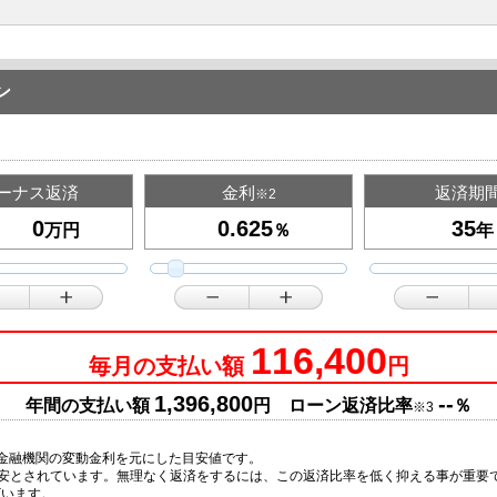
ン
ーナス返済
金利
返済期
※2
万円
％
年
116,400
毎月の支払い額
円
1,396,800
--
年間の支払い額
円 ローン返済比率
％
※3
金融機関の変動金利を元にした目安値です。
目安とされています。無理なく返済をするには、この返済比率を低く抑える事が重要
ざいます。