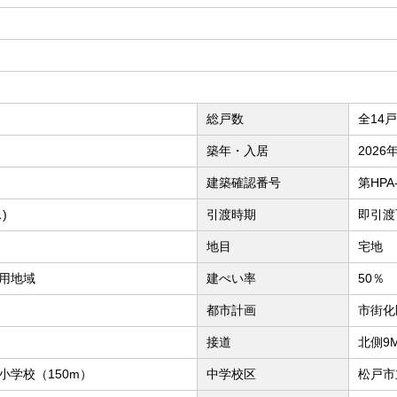
総戸数
全14戸
築年・入居
2026
建築確認番号
第HPA-
)
引渡時期
即引渡
地目
宅地
用地域
建ぺい率
50％
都市計画
市街化
接道
北側9
小学校（150m）
中学校区
松戸市