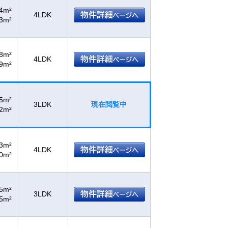
84m²
4LDK
33m²
08m²
4LDK
69m²
95m²
3LDK
現在閲覧中
12m²
53m²
4LDK
40m²
45m²
3LDK
95m²