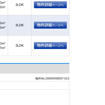
40m²
3LDK
92m²
46m²
3LDK
05m²
90m²
3LDK
77m²
物件No.20000458507-013