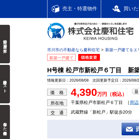
売主・特選物件
買いた
前回の履歴で探す
市川市の不動産なら慶和住宅
新築一戸建てをエ
新築一戸建て
H号棟 松戸市新松戸６丁目 新
検討中リスト
情報更新日：2026/08/08 次回更新予定日：2026/08/2
4,390
価 格
万円（税込）
千葉県松戸市新松戸６丁目
［
周辺
所在地
武蔵野線「新松戸」駅徒歩20分
交 通
保存した検索条件