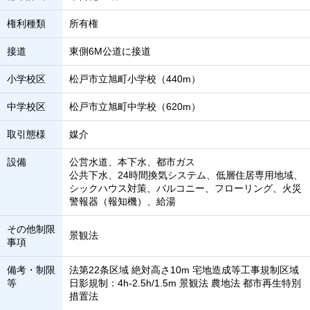
権利種類
所有権
接道
東側6M公道に接道
小学校区
松戸市立旭町小学校（440m）
中学校区
松戸市立旭町中学校（620m）
取引態様
媒介
設備
公営水道、本下水、都市ガス
公共下水、24時間換気システム、低層住居専用地域、
シックハウス対策、バルコニー、フローリング、火災
警報器（報知機）、給湯
その他制限
景観法
事項
備考・制限
法第22条区域 絶対高さ10m 宅地造成等工事規制区域
等
日影規制：4h-2.5h/1.5m 景観法 農地法 都市再生特別
措置法