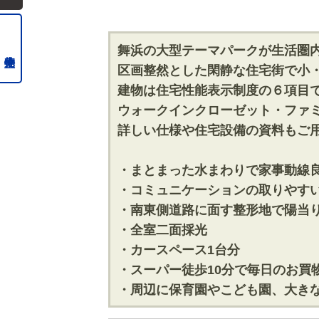
舞浜の大型テーマパークが生活圏
区画整然とした閑静な住宅街で小
建物は住宅性能表示制度の６項目
ウォークインクローゼット・ファ
詳しい仕様や住宅設備の資料もご
・まとまった水まわりで家事動線
・コミュニケーションの取りやす
・南東側道路に面す整形地で陽当
・全室二面採光
・カースペース1台分
・スーパー徒歩10分で毎日のお買
・周辺に保育園やこども園、大き