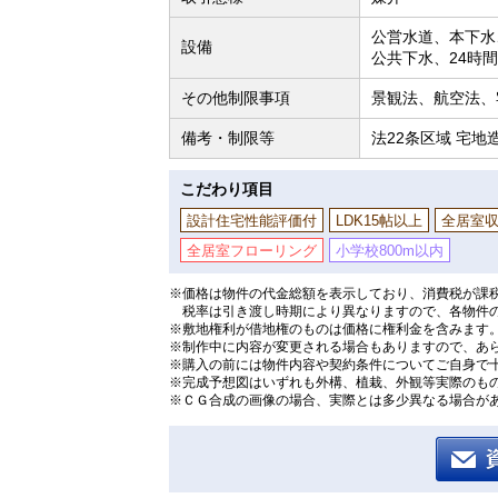
公営水道、本下水
設備
公共下水、24時
その他制限事項
景観法、航空法、
備考・制限等
法22条区域 宅地造
こだわり項目
設計住宅性能評価付
LDK15帖以上
全居室
全居室フローリング
小学校800m以内
※価格は物件の代金総額を表示しており、消費税が課税
税率は引き渡し時期により異なりますので、各物件
※敷地権利が借地権のものは価格に権利金を含みます
※制作中に内容が変更される場合もありますので、あ
※購入の前には物件内容や契約条件についてご自身で
※完成予想図はいずれも外構、植栽、外観等実際のも
※ＣＧ合成の画像の場合、実際とは多少異なる場合が