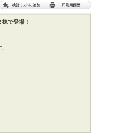
２棟で登場！
。
す。