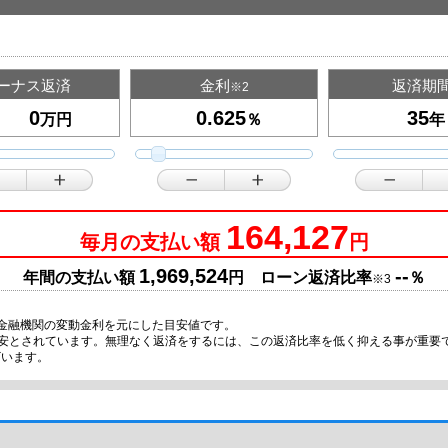
ーナス返済
金利
返済期
※2
万円
％
年
164,127
毎月の支払い額
円
1,969,524
--
年間の支払い額
円 ローン返済比率
％
※3
金融機関の変動金利を元にした目安値です。
目安とされています。無理なく返済をするには、この返済比率を低く抑える事が重要
ざいます。