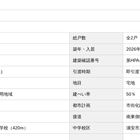
総戸数
全2戸
築年・入居
2026
建築確認番号
第HPA-
)
引渡時期
即引渡
地目
宅地
用地域
建ぺい率
50％
都市計画
市街化
接道
南東側
学校（420m）
中学校区
浦安市