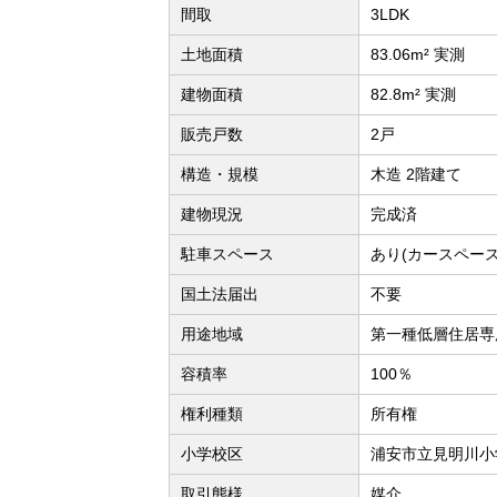
間取
3LDK
土地面積
83.06m² 実測
建物面積
82.8m² 実測
販売戸数
2戸
構造・規模
木造 2階建て
建物現況
完成済
駐車スペース
あり(カースペース
国土法届出
不要
用途地域
第一種低層住居専
容積率
100％
権利種類
所有権
小学校区
浦安市立見明川小
取引態様
媒介