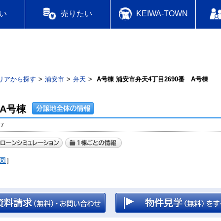
い
売りたい
KEIWA-TOWN
リアから探す
浦安市
弁天
A号棟 浦安市弁天4丁目2690番 A号棟
 A号棟
7
図
］