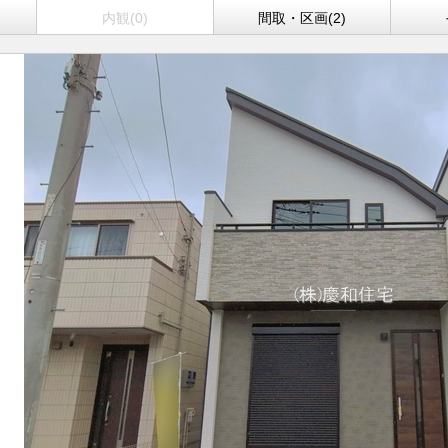
)
内観(0)
間取・区画(2)