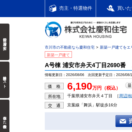
売主・特選物件
買いた
前回の履歴で探す
市川市の不動産なら慶和住宅
新築一戸建てをエ
新築一戸建て
A号棟 浦安市弁天4丁目2690番
情報更新日：2026/08/06 次回更新予定日：2026/08/1
検討中リスト
6,190
価 格
万円（税込）
千葉県浦安市弁天４丁目
［
周辺地
所在地
京葉線「舞浜」駅徒歩16分
交 通
保存した検索条件