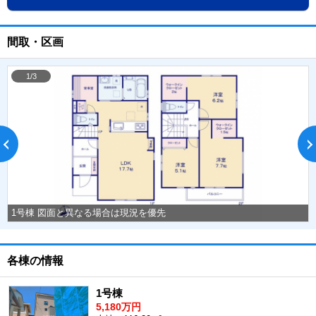
間取・区画
1/3
1号棟 図面と異なる場合は現況を優先
各棟の情報
1号棟
5,180万円