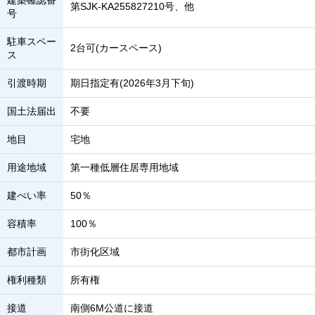
建築確認番
第SJK-KA255827210号、他
号
駐車スペー
2台可(カースペース)
ス
引渡時期
期日指定有(2026年3月下旬)
国土法届出
不要
地目
宅地
用途地域
第一種低層住居専用地域
建ぺい率
50％
容積率
100％
都市計画
市街化区域
権利種類
所有権
接道
南側6M公道に接道