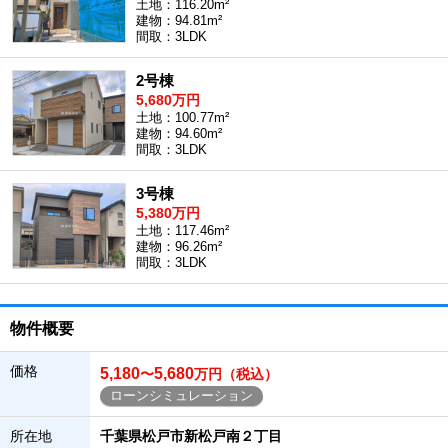
土地：116.20m²
建物：94.81m²
間取：3LDK
2号棟
5,680万円
土地：100.77m²
建物：94.60m²
間取：3LDK
3号棟
5,380万円
土地：117.46m²
建物：96.26m²
間取：3LDK
物件概要
価格
5,180
5,680
〜
万円（税込）
ローンシミュレーション
所在地
千葉県松戸市新松戸南２丁目