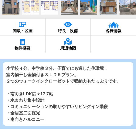
間取・区画
特長・設備
各棟情報
物件概要
周辺地図
小学校４分、中学校３分。子育てにも適した住環境！
室内物干し金物付き３ＬＤＫプラン。
２つのウォークインクローゼットで収納力もたっぷりです。
・南向きLDK広々17.7帖
・水まわり集中設計
・コミュニケーションの取りやすいリビングイン階段
・全居室二面採光
・南向きバルコニー