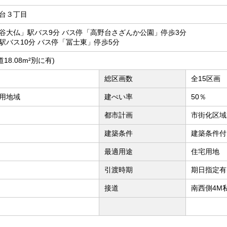
台３丁目
谷大仏」駅バス9分 バス停「高野台さざんか公園」停歩3分
駅バス10分 バス停「冨士東」停歩5分
私道18.08m²別に有)
総区画数
全15区画
用地域
建ぺい率
50％
都市計画
市街化区域
建築条件
建築条件付
最適用途
住宅用地
引渡時期
期日指定有(
接道
南西側4M