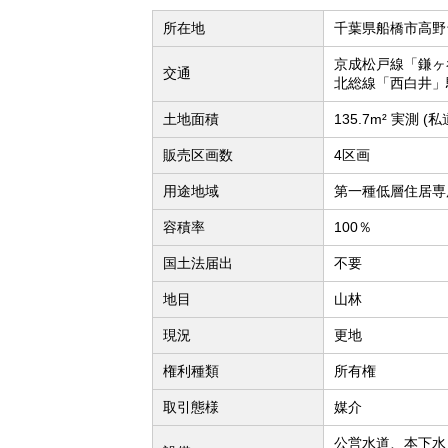
所在地
千葉県船橋市高野
京成松戸線「鎌ヶ
交通
北総線「西白井」
土地面積
135.7m² 実測 (
販売区画数
4区画
用途地域
第一種低層住居専
容積率
100％
国土法届出
不要
地目
山林
現況
更地
権利種類
所有権
取引態様
媒介
公営水道、本下水