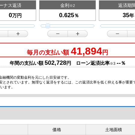
ーナス返済
金利
返済期
※2
万円
％
年
41,894
毎月の支払い額
円
502,728
--
年間の支払い額
円 ローン返済比率
％
※3
金融機関の変動金利を元にした目安値です。
目安とされています。無理なく返済をするには、この返済比率を低く抑える事が重要
ざいます。
価格
土地面積