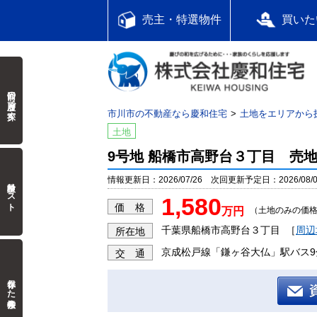
売主・特選物件
買いた
前回の履歴で探す
市川市の不動産なら慶和住宅
土地をエリアから
土地
9号地 船橋市高野台３丁目 売
情報更新日：2026/07/26 次回更新予定日：2026/08/0
検討中リスト
1,580
価 格
万円
（土地のみの価
千葉県船橋市高野台３丁目
［
周辺
所在地
京成松戸線「鎌ヶ谷大仏」駅バス9
交 通
保存した検索条件