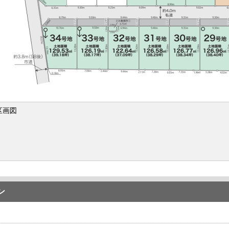
区画図
ン