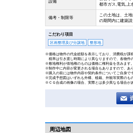
設備
都市ガス,電気,上
この土地は、土地
備考・制限等
の期間内に建築請
こだわり項目
区画整理及び分譲地
整形地
※価格は物件の代金総額を表示しており、消費税が課税
税率は引き渡し時期により異なりますので、各物件
※敷地権利が借地権のものは価格に権利金を含みます
※制作中に内容が変更される場合もありますので、あ
※購入の前には物件内容や契約条件についてご自身で
※完成予想図はいずれも外構、植栽、外観等実際のも
※ＣＧ合成の画像の場合、実際とは多少異なる場合が
周辺地図