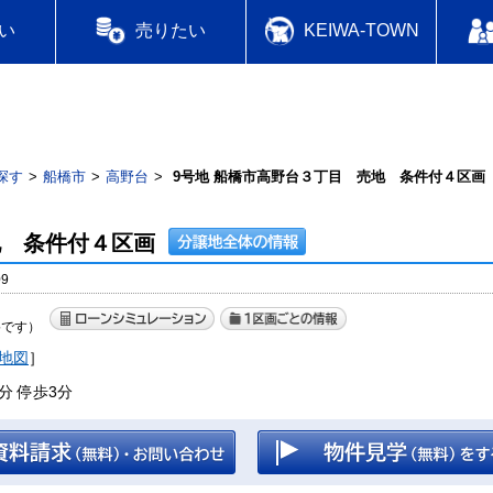
い
売りたい
KEIWA-TOWN
探す
船橋市
高野台
9号地 船橋市高野台３丁目 売地 条件付４区画
地 条件付４区画
9
格です）
地図
］
分 停歩3分