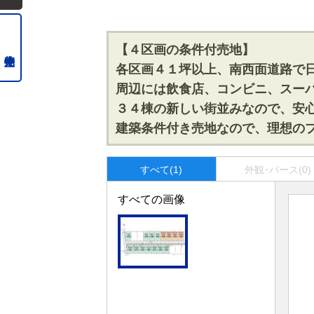
【４区画の条件付売地】
各区画４１坪以上、南西面道路で
周辺には飲食店、コンビニ、スー
３４棟の新しい街並みなので、安
建築条件付き売地なので、理想の
すべて(1)
外観･パース(0)
すべての画像