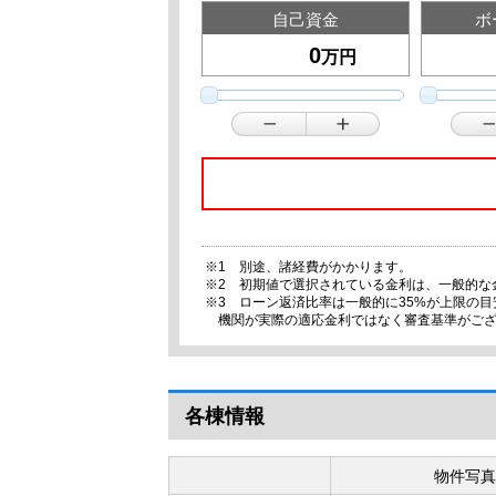
自己資金
ボ
万円
※1 別途、諸経費がかかります。
※2 初期値で選択されている金利は、一般的な
※3 ローン返済比率は一般的に35%が上限の
機関が実際の適応金利ではなく審査基準がご
各棟情報
物件写真