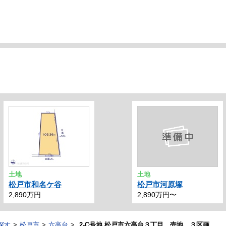
土地
土地
松戸市和名ケ谷
松戸市河原塚
2,890万円
2,890万円〜
探す
松戸市
六高台
2-C号地 松戸市六高台３丁目 売地 ３区画