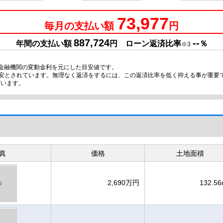
73,977
毎月の支払い額
円
887,724
--
年間の支払い額
円 ローン返済比率
％
※3
金融機関の変動金利を元にした目安値です。
目安とされています。無理なく返済をするには、この返済比率を低く抑える事が重要
ざいます。
真
価格
土地面積
2,690万円
132.56