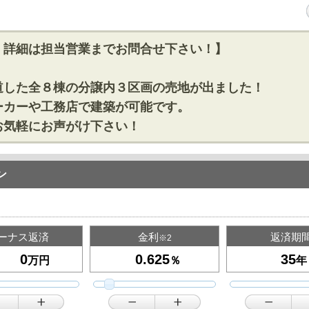
！詳細は担当営業までお問合せ下さい！】
道した全８棟の分譲内３区画の売地が出ました！
ーカーや工務店で建築が可能です。
お気軽にお声がけ下さい！
ン
ーナス返済
金利
返済期
※2
万円
％
年