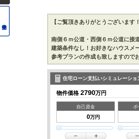
【ご覧頂きありがとうございます
南側６ｍ公道・西側６ｍ公道に接
建築条件なし！お好きなハウスメ
参考プランの作成も致しますので
住宅ローン支払いシミュレーショ
2790
物件価格
万円
自己資金
ボ
万円