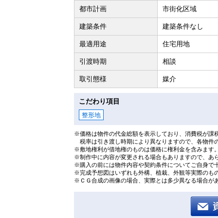
都市計画
市街化区域
建築条件
建築条件なし
最適用途
住宅用地
引渡時期
相談
取引態様
媒介
こだわり項目
整形地
※価格は物件の代金総額を表示しており、消費税が課税
税率は引き渡し時期により異なりますので、各物件
※敷地権利が借地権のものは価格に権利金を含みます
※制作中に内容が変更される場合もありますので、あ
※購入の前には物件内容や契約条件についてご自身で
※完成予想図はいずれも外構、植栽、外観等実際のも
※ＣＧ合成の画像の場合、実際とは多少異なる場合が