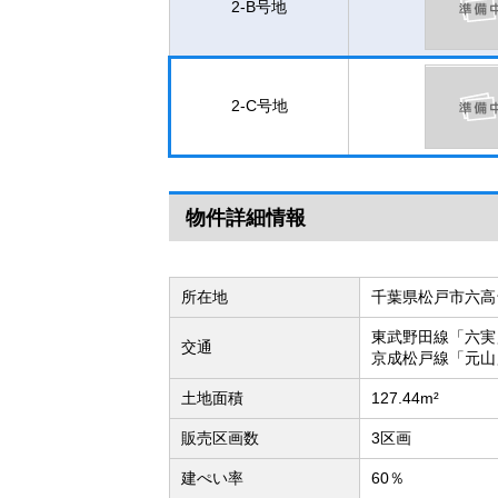
2-B号地
2-C号地
物件詳細情報
所在地
千葉県松戸市六高
東武野田線「六実
交通
京成松戸線「元山
土地面積
127.44m²
販売区画数
3区画
建ぺい率
60％