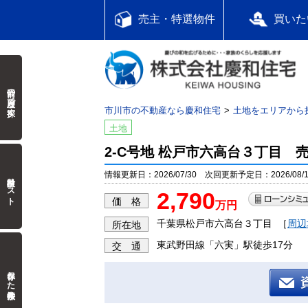
売主・特選物件
買いた
前回の履歴で探す
市川市の不動産なら慶和住宅
土地をエリアから
土地
2-C号地 松戸市六高台３丁目 
情報更新日：2026/07/30 次回更新予定日：2026/08/1
検討中リスト
2,790
価 格
万円
千葉県松戸市六高台３丁目
［
周辺
所在地
東武野田線「六実」駅徒歩17分
交 通
保存した検索条件