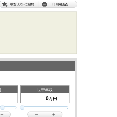
間
世帯年収
万円