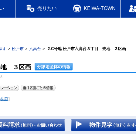
い
売りたい
KEIWA-TOWN
探す
松戸市
六高台
2-C号地 松戸市六高台３丁目 売地 ３区画
売地 ３区画
3
地図
］