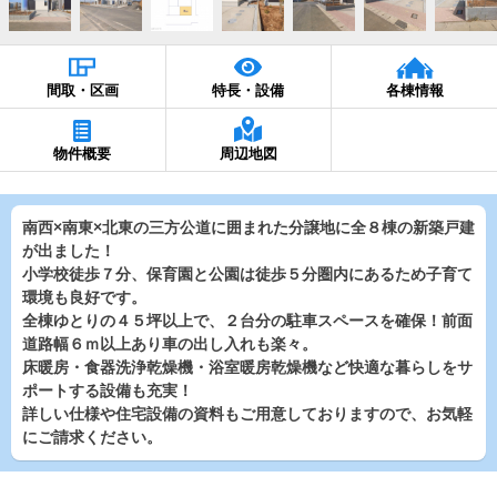
間取・区画
特長・設備
各棟情報
物件概要
周辺地図
南西×南東×北東の三方公道に囲まれた分譲地に全８棟の新築戸建
が出ました！
小学校徒歩７分、保育園と公園は徒歩５分圏内にあるため子育て
環境も良好です。
全棟ゆとりの４５坪以上で、２台分の駐車スペースを確保！前面
道路幅６ｍ以上あり車の出し入れも楽々。
床暖房・食器洗浄乾燥機・浴室暖房乾燥機など快適な暮らしをサ
ポートする設備も充実！
詳しい仕様や住宅設備の資料もご用意しておりますので、お気軽
にご請求ください。