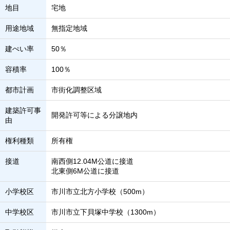
地目
宅地
用途地域
無指定地域
建ぺい率
50％
容積率
100％
都市計画
市街化調整区域
建築許可事
開発許可等による分譲地内
由
権利種類
所有権
接道
南西側12.04M公道に接道
北東側6M公道に接道
小学校区
市川市立北方小学校（500m）
中学校区
市川市立下貝塚中学校（1300m）