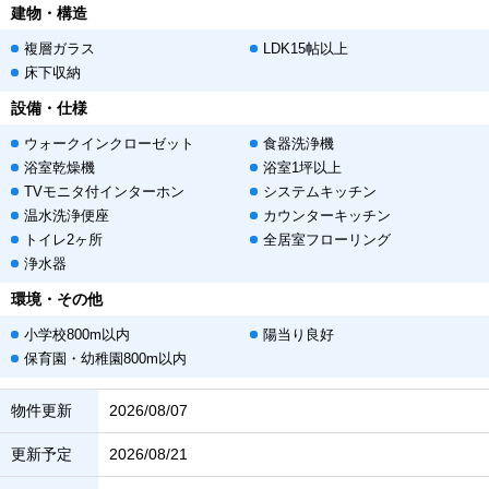
建物・構造
複層ガラス
LDK15帖以上
床下収納
設備・仕様
ウォークインクローゼット
食器洗浄機
浴室乾燥機
浴室1坪以上
TVモニタ付インターホン
システムキッチン
温水洗浄便座
カウンターキッチン
トイレ2ヶ所
全居室フローリング
浄水器
環境・その他
小学校800m以内
陽当り良好
保育園・幼稚園800m以内
物件更新
2026/08/07
更新予定
2026/08/21