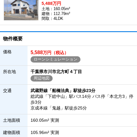
5,488万円
土地：160.05m²
建物：112.79m²
間取：4LDK
物件概要
価格
5,588
万円（税込）
ローンシミュレーション
所在地
千葉県市川市北方町４丁目
周辺地図
交通
武蔵野線「船橋法典」駅徒歩23分
総武線「下総中山」駅バス14分 バス停「本北方3」停
歩3分
京成本線「鬼越」駅徒歩25分
土地面積
160.05m² 実測
建物面積
105.96m² 実測