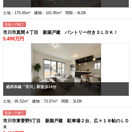
土地：175.65m² 建物：101.85m² 間取：4LDK
新築一戸建て
市川市真間４丁目 新築戸建 パントリー付き３ＬＤＫ！
5,499万円
総武本線「市川」駅徒歩14分
土地：95.52m² 建物：73.07m² 間取：3LDK
新築一戸建て
市川市東菅野5丁目 新築戸建 駐車場２台、広々１８帖のＬＤ
Ｋ