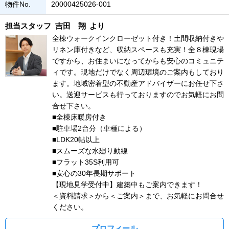
物件No.
20000425026-001
担当スタッフ
吉田 翔
より
全棟ウォークインクローゼット付き！土間収納付きや
リネン庫付きなど、収納スペースも充実！全８棟現場
ですから、お住まいになってからも安心のコミュニテ
ィです。現地だけでなく周辺環境のご案内もしており
ます。地域密着型の不動産アドバイザーにお任せ下さ
い。送迎サービスも行っておりますのでお気軽にお問
合せ下さい。
■全棟床暖房付き
■駐車場2台分（車種による）
■LDK20帖以上
■スムーズな水廻り動線
■フラット35S利用可
■安心の30年長期サポート
【現地見学受付中】建築中もご案内できます！
＜資料請求＞から＜ご案内＞まで、お気軽にお問合せ
ください。
プロフィール