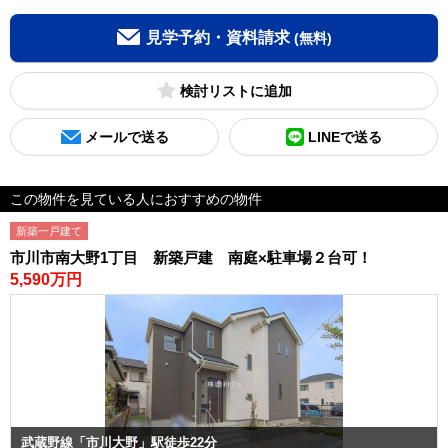
見学予約・資料請求
(無料)
検討リスト
メールで送る
LINEで送る
この物件を見ている人におすすめの物件
新築一戸建て
市川市南大野1丁目 新築戸建 南庭×駐車場２台可！
5,590万円
武蔵野線「市川大野」駅徒歩22分