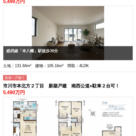
5,499万円
総武線「本八幡」駅徒歩30分
土地：131.84m² 建物：105.16m² 間取：4LDK
新築一戸建て
市川市本北方２丁目 新築戸建 南西公道×駐車２台可！
5,490万円