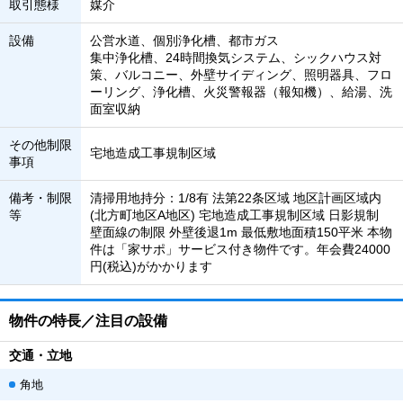
取引態様
媒介
設備
公営水道、個別浄化槽、都市ガス
集中浄化槽、24時間換気システム、シックハウス対
策、バルコニー、外壁サイディング、照明器具、フロ
ーリング、浄化槽、火災警報器（報知機）、給湯、洗
面室収納
その他制限
宅地造成工事規制区域
事項
備考・制限
清掃用地持分：1/8有 法第22条区域 地区計画区域内
等
(北方町地区A地区) 宅地造成工事規制区域 日影規制
壁面線の制限 外壁後退1m 最低敷地面積150平米 本物
件は「家サポ」サービス付き物件です。年会費24000
円(税込)がかかります
物件の特長／注目の設備
交通・立地
角地