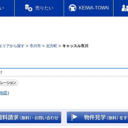
い
売りたい
KEIWA-TOWN
エリアから探す
市川市
北方町
キャッスル市川
7
地図
］