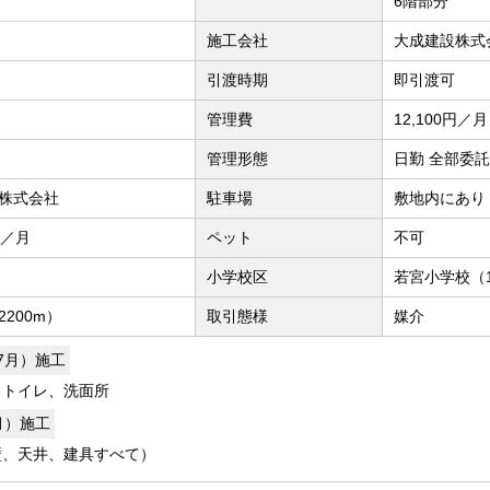
6階部分
施工会社
大成建設株式
引渡時期
即引渡可
管理費
12,100円／月
管理形態
日勤 全部委託
株式会社
駐車場
敷地内にあり 
円／月
ペット
不可
小学校区
若宮小学校（1
200m）
取引態様
媒介
年7月）施工
、トイレ、洗面所
7月）施工
壁、天井、建具すべて）