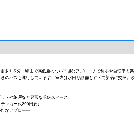
駅 徒歩１５分、駅まで高低差のない平坦なアプローチで徒歩や自転車も
行きのバスも運行しています。室内は水回り設備もすべて新品に交換。
ゼットや納戸など豊富な収納スペース
テッカー代200円要）
平坦なアプローチ