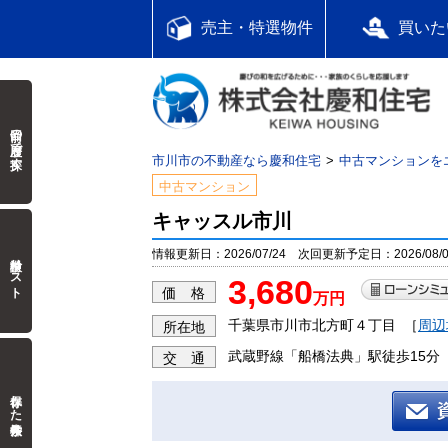
売主・特選物件
買いた
前回の履歴で探す
市川市の不動産なら慶和住宅
中古マンションを
中古マンション
キャッスル市川
情報更新日：2026/07/24 次回更新予定日：2026/08/0
検討中リスト
3,680
価 格
万円
千葉県市川市北方町４丁目
［
周辺
所在地
武蔵野線「船橋法典」駅徒歩15分
交 通
保存した検索条件