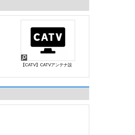
【CATV】CATVアンテナ設
置あり ※.ご契約に関する
費用はお客様の負担となり
ます
【CATV】