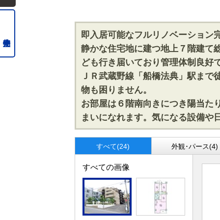
即入居可能なフルリノベーション
静かな住宅地に建つ地上７階建て
ども行き届いており管理体制良好
ＪＲ武蔵野線「船橋法典」駅まで
物も困りません。
お部屋は６階南向きにつき陽当た
まいになれます。気になる設備や
すべて(24)
外観･パース(4)
すべての画像