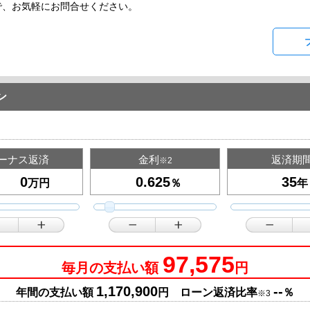
で、お気軽にお問合せください。
ン
ーナス返済
金利
返済期
※2
万円
％
年
97,575
毎月の支払い額
円
1,170,900
--
年間の支払い額
円 ローン返済比率
％
※3