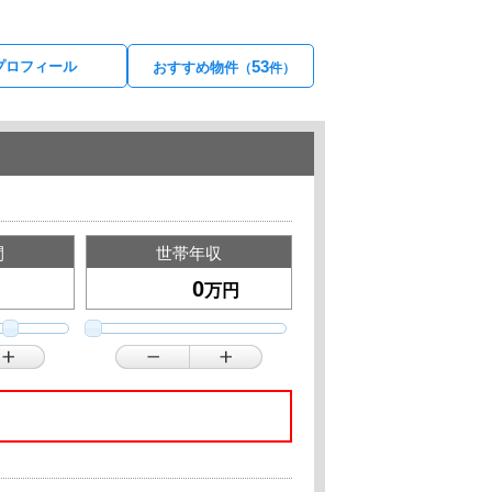
53
プロフィール
おすすめ物件
（
件）
間
世帯年収
万円