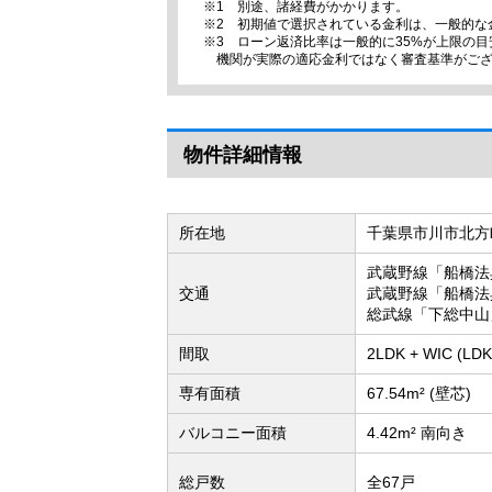
※1 別途、諸経費がかかります。
※2 初期値で選択されている金利は、一般的な
※3 ローン返済比率は一般的に35%が上限の
機関が実際の適応金利ではなく審査基準がご
物件詳細情報
所在地
千葉県市川市北方
武蔵野線「船橋法
交通
武蔵野線「船橋法
総武線「下総中山
間取
2LDK + WIC (
専有面積
67.54m² (壁芯)
バルコニー面積
4.42m² 南向き
総戸数
全67戸