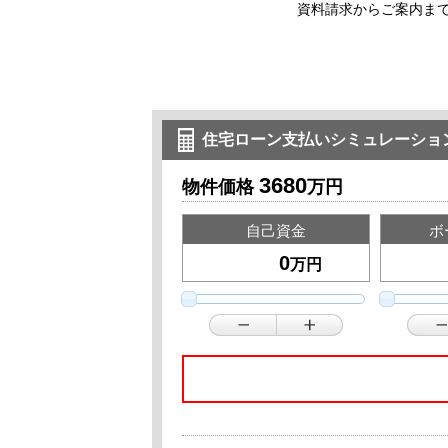
資料請求からご案内ま
住宅ローン支払いシミュレーショ
3680
物件価格
万円
自己資金
ボ
万円