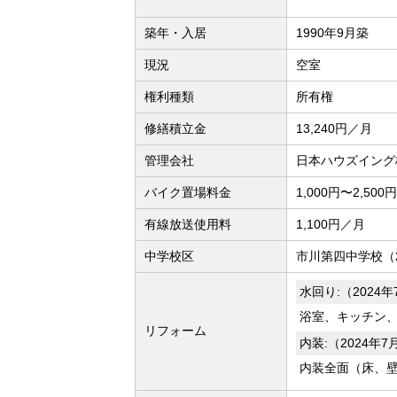
築年・入居
1990年9月築
現況
空室
権利種類
所有権
修繕積立金
13,240円／月
管理会社
日本ハウズイング
バイク置場料金
1,000円〜2,500
有線放送使用料
1,100円／月
中学校区
市川第四中学校（2
水回り:（2024
浴室、キッチン
リフォーム
内装:（2024年
内装全面（床、