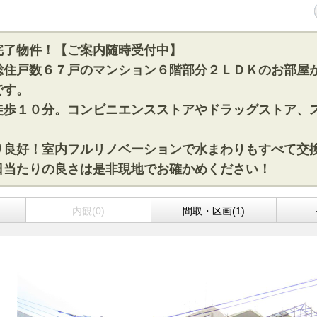
完了物件！【ご案内随時受付中】
総住戸数６７戸のマンション６階部分２ＬＤＫのお部屋
です。
徒歩１０分。コンビニエンスストアやドラッグストア、
り良好！室内フルリノベーションで水まわりもすべて交
日当たりの良さは是非現地でお確かめください！
内観(0)
間取・区画(1)