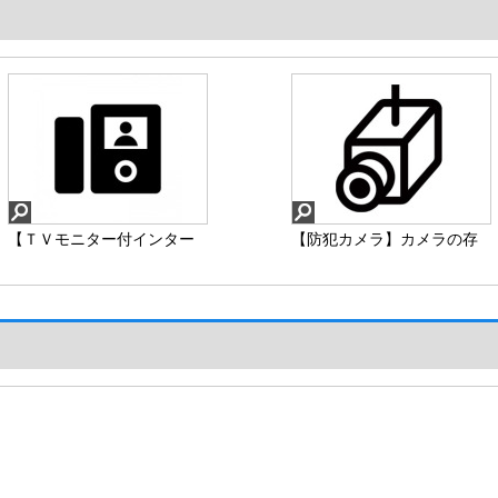
【ＴＶモニター付インター
【防犯カメラ】カメラの存
ホン】来訪者の確認をして
在を周囲に示し映像が撮影
対応出来るので安心です。
されていることで不審者の
侵入など、犯罪を未然に防
ぐ抑止効果があり安心で
す。
【ＴＶモニター付インター
【防犯カメラ】
ホン】