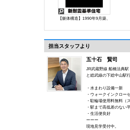
【躯体構造】1990年9月築、
新耐震基準マンション
担当スタッフより
【躯体構造】
五十石 賢司
JR武蔵野線 船橋法典
と総武線の下総中山駅
・水まわり設備一新
・ウォークインクロー
・駐輪場使用料無料（ス
・駅まで高低差のない
・生活便良好
ーーー
現地見学受付中。