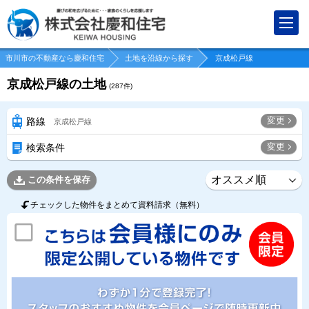
市川市の不動産なら慶和住宅
土地を沿線から探す
京成松戸線
京成松戸線の土地
(
287
件)
変更
路線
京成松戸線
変更
検索条件
この条件を保存
チェックした物件をまとめて資料請求（無料）