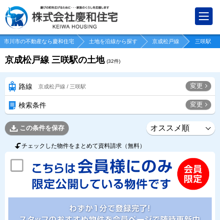
市川市の不動産なら慶和住宅
土地を沿線から探す
京成松戸線
三咲駅
京成松戸線 三咲駅の土地
(
32
件)
変更
路線
京成松戸線 / 三咲駅
変更
検索条件
この条件を保存
チェックした物件をまとめて資料請求（無料）