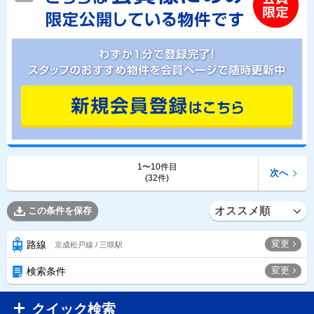
1〜10件目
次へ
(32件)
この条件を保存
変更
路線
京成松戸線 / 三咲駅
変更
検索条件
クイック検索