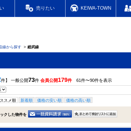
い
売りたい
KEIWA-TOWN
沿線から探す
総武線
2
73
179
件】 一般公開
件
会員公開
件
61件〜90件を表示
ススメ順
新着順
価格の安い順
価格の高い順
ックした物件を