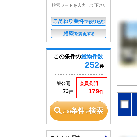
この条件の
総物件数
252
件
一般公開
会員公開
179
73
件
件