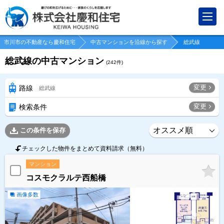
市川市の不動産なら慶和住宅
中古マンションを沿線から探す
総武線
総武線の中古マンション
(
242
件)
変更
路線
総武線
変更
検索条件
この条件を保存
チェックした物件をまとめて資料請求（無料）
マンション
コスモクラルテ西船橋
画像多数