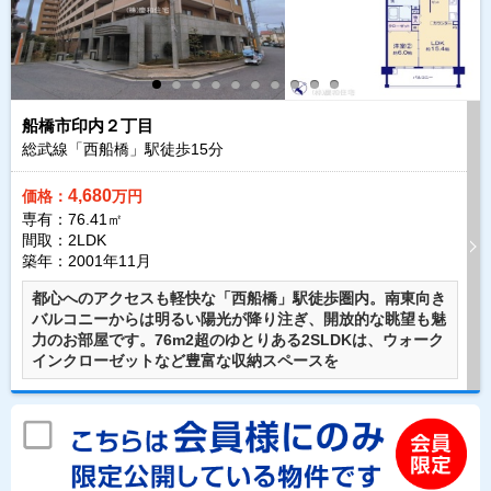
船橋市印内２丁目
総武線「西船橋」駅徒歩
15
分
4,680
価格：
万円
専有：76.41㎡
間取：2LDK
築年：2001年11月
都心へのアクセスも軽快な「西船橋」駅徒歩圏内。南東向き
バルコニーからは明るい陽光が降り注ぎ、開放的な眺望も魅
力のお部屋です。76m2超のゆとりある2SLDKは、ウォーク
インクローゼットなど豊富な収納スペースを