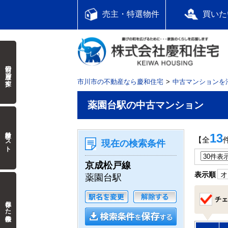
売主・特選物件
買いた
前回の履歴で探す
市川市の不動産なら慶和住宅
中古マンションを
薬園台駅の中古マンション
検討中リスト
13
【全
現在の検索条件
京成松戸線
表示順
オ
薬園台駅
チェ
保存した検索条件