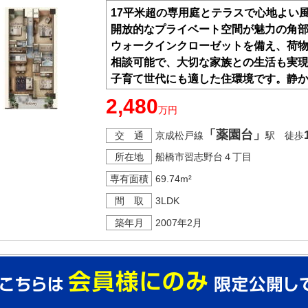
17平米超の専用庭とテラスで心地よい風
開放的なプライベート空間が魅力の角
ウォークインクローゼットを備え、荷
相談可能で、大切な家族との生活も実
子育て世代にも適した住環境です。静
こから始めてみませんか。
2,480
万円
「薬園台」
交 通
京成松戸線
駅 徒歩
所在地
船橋市習志野台４丁目
専有面積
69.74m²
間 取
3LDK
築年月
2007年2月