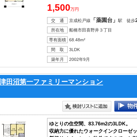
居住中に付きご見学の際はご予約が必
1,500
万円
ご案内の際は物件だけでなく周辺環境
います！
「薬園台」
交 通
京成松戸線
駅 徒歩
所在地
船橋市田喜野井３丁目
■南東向き
■リビング見渡すカウンターキッチン
専有面積
68.48m²
■便利な全居室収納付き
間 取
3LDK
■ペット飼育可（細則有）
築年月
2002年9月
■小・中学校は徒歩５分圏内
津田沼第一ファミリーマンション
ゆとりの住空間、83.76m2の3LDK。
収納力に優れたウォークインクローゼ