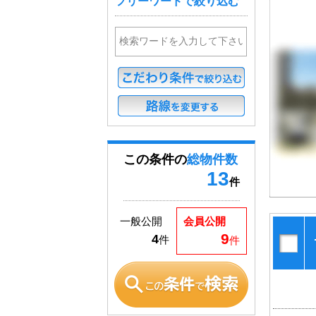
フリーワードで絞り込む
この条件の
総物件数
13
件
一般公開
会員公開
9
4
件
件