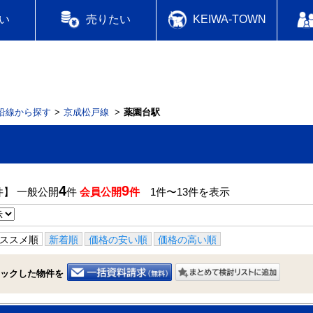
い
売りたい
KEIWA-TOWN
沿線から探す
京成松戸線
薬園台駅
4
9
件】 一般公開
件
会員公開
件
1件〜13件を表示
ススメ順
新着順
価格の安い順
価格の高い順
ックした物件を