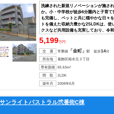
洗練された新規リノベーションが施さ
か。小・中学校が徒歩6分圏内と子育て
も完備し、ペットと共に穏やかな日々
トを備えた収納力豊かな2SLDKは、
クスなど共用設備も充実しており、令和
良さも魅力です。アフターサービス保
5,199
万円
内覧いただけます。お気軽にお問い合
「金町」
14
交 通
常磐線
駅 徒歩
分
所在地
葛飾区南水元３丁目
専有面積
65.63m²
間 取
2LDK
築年月
2008年6月
サンライトパストラル弐番街C棟