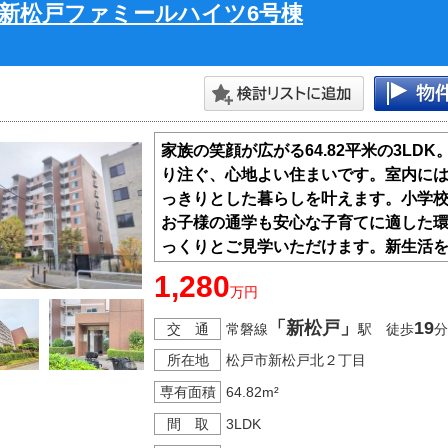
新松戸ファミールハイツ6号棟
家族の笑顔が広がる64.82平米の3L
り注ぐ、心地よい住まいです。室内に
っきりとした暮らしを叶えます。小学校
お子様の通学も安心な子育てに適した
っくりとご見学いただけます。新生活
物件で、新しいライフスタイルを始め
1,280
万円
「新松戸」
19
交 通
常磐線
駅 徒歩
分
所在地
松戸市新松戸北２丁目
専有面積
64.82m²
間 取
3LDK