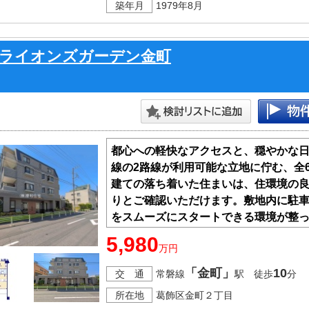
築年月
1979年8月
ライオンズガーデン金町
都心への軽快なアクセスと、穏やかな
線の2路線が利用可能な立地に佇む、全6
建ての落ち着いた住まいは、住環境の
りとご確認いただけます。敷地内に駐
をスムーズにスタートできる環境が整
たこの場所で、新たな家族の物語を紡
5,980
万円
「金町」
10
交 通
常磐線
駅 徒歩
分
所在地
葛飾区金町２丁目