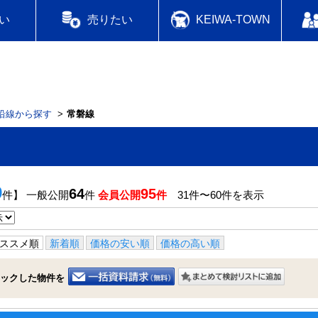
い
売りたい
KEIWA-TOWN
沿線から探す
常磐線
9
64
95
件】 一般公開
件
会員公開
件
31件〜60件を表示
ススメ順
新着順
価格の安い順
価格の高い順
ックした物件を