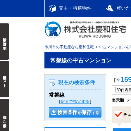
売主・特選物件
買いた
前回の履歴で探す
市川市の不動産なら慶和住宅
中古マンションを
常磐線の中古マンション
検討中リスト
15
【全
現在の検索条件
常磐線
表示順
オ
［
駅まで指定する
］
チェ
保存した検索条件