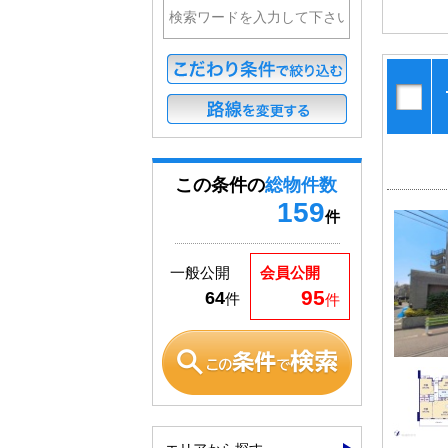
この条件の
総物件数
159
件
一般公開
会員公開
95
64
件
件