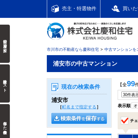
売主・特選物件
買いた
前回の履歴で探す
市川市の不動産なら慶和住宅
中古マンションを
浦安市の中古マンション
検討中リスト
99
【全
現在の検索条件
浦安市
表示順
オ
［
町名まで指定する
］
チェ
保存した検索条件