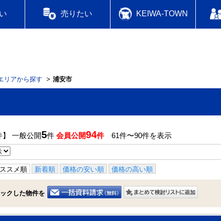
い
売りたい
KEIWA-TOWN
エリアから探す
浦安市
5
94
件】 一般公開
件
会員公開
件
61件〜90件を表示
ススメ順
新着順
価格の安い順
価格の高い順
ックした物件を