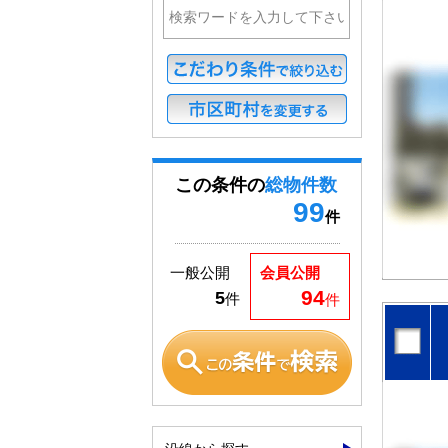
この条件の
総物件数
99
件
一般公開
会員公開
94
5
件
件