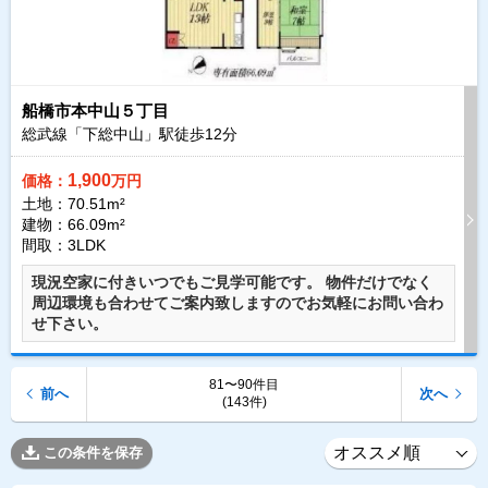
船橋市本中山５丁目
総武線「下総中山」駅徒歩
12
分
1,900
価格：
万円
土地：70.51m²
建物：66.09m²
間取：3LDK
現況空家に付きいつでもご見学可能です。 物件だけでなく
周辺環境も合わせてご案内致しますのでお気軽にお問い合わ
せ下さい。
81〜90件目
前へ
次へ
(143件)
この条件を保存