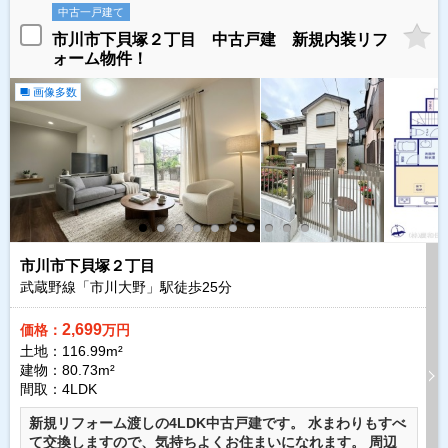
中古一戸建て
市川市下貝塚２丁目 中古戸建 新規内装リフ
ォーム物件！
画像多数
市川市下貝塚２丁目
武蔵野線「市川大野」駅徒歩
25
分
2,699
価格：
万円
土地：116.99m²
建物：80.73m²
間取：4LDK
新規リフォーム渡しの4LDK中古戸建です。 水まわりもすべ
て交換しますので、気持ちよくお住まいになれます。 周辺