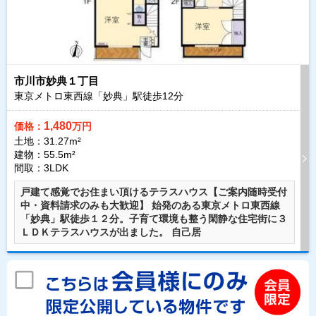
市川市妙典１丁目
東京メトロ東西線「妙典」駅徒歩
12
分
1,480
価格：
万円
土地：31.27m²
建物：55.5m²
間取：3LDK
戸建て感覚でお住まい頂けるテラスハウス【ご案内随時受付
中・資料請求のみも大歓迎】 始発のある東京メトロ東西線
「妙典」駅徒歩１２分。子育て環境も整う閑静な住宅街に３
ＬＤＫテラスハウスが出ました。 自己居