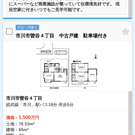
にスーパーなど商業施設が整っていて住環境良好です。 現
況空家に付きいつでもご見学可能です。
中古一戸建て
市川市曽谷４丁目 中古戸建 駐車場付き
市川市曽谷４丁目
総武線「市川」駅バス
18
分 停歩
5
分
1,500
価格：
万円
土地：76.53m²
建物：65m²