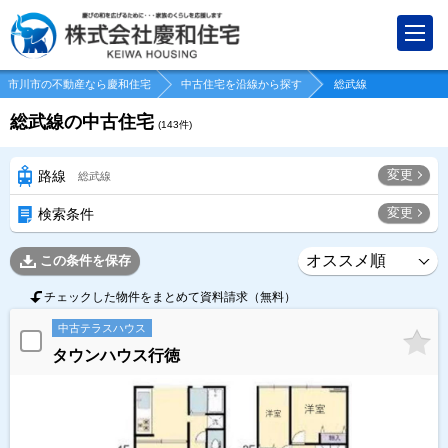
市川市の不動産なら慶和住宅
中古住宅を沿線から探す
総武線
総武線の中古住宅
(
143
件)
変更
路線
総武線
変更
検索条件
この条件を保存
チェックした物件をまとめて資料請求（無料）
中古テラスハウス
タウンハウス行徳