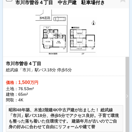
市川市曽谷４丁目 中古戸建 駐車場付き
市川市曽谷４丁目
総武線「市川」駅バス
18
分 停歩
5
分
1,500
価格：
万円
土地：76.53m²
建物：65m²
間取：4K
昭和48年築、木造2階建4K中古戸建が出ました！ 総武線
「市川」駅バス18分、停歩5分でアクセス良好。子育て環境
も整った落ち着いた住環境です。 建築年月が古いのでご自
身の好みに合わせて自由にリフォームや建て替