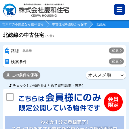
市川市の不動産なら慶和住宅
中古住宅を沿線から探す
北総線
北総線の中古住宅
(
77
件)
変更
路線
北総線
変更
検索条件
この条件を保存
チェックした物件をまとめて資料請求（無料）