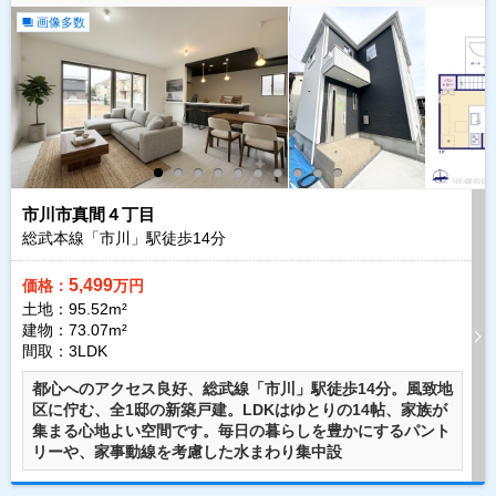
画像多数
市川市真間４丁目
総武本線「市川」駅徒歩
14
分
5,499
価格：
万円
土地：95.52m²
建物：73.07m²
間取：3LDK
都心へのアクセス良好、総武線「市川」駅徒歩14分。風致地
区に佇む、全1邸の新築戸建。LDKはゆとりの14帖、家族が
集まる心地よい空間です。毎日の暮らしを豊かにするパント
リーや、家事動線を考慮した水まわり集中設