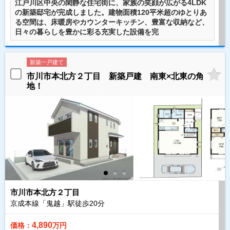
江戸川区中央の閑静な住宅街に、家族の笑顔が広がる4LDK
の新築邸宅が完成しました。建物面積120平米超のゆとりあ
る空間は、床暖房やカウンターキッチン、豊富な収納など、
日々の暮らしを豊かに彩る充実した設備を完
新築一戸建て
市川市本北方２丁目 新築戸建 南東×北東の角
地！
市川市本北方２丁目
京成本線「鬼越」駅徒歩
20
分
4,890
価格：
万円