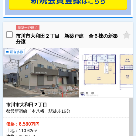
新築一戸建て
市川市大和田２丁目 新築戸建 全６棟の新築
分譲
画像多数
市川市大和田２丁目
都営新宿線「本八幡」駅徒歩
16
分
6,580
価格：
万円
土地：110.62m²