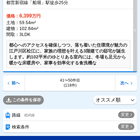
都営新宿線「船堀」駅徒歩
25
分
6,399
価格：
万円
土地：59.54m²
建物：102.84m²
間取：3LDK
都心へのアクセスを確保しつつ、落ち着いた住環境が魅力の
江戸川区松江に、家族の理想を叶える3階建ての邸宅が誕生
します。約102平米のゆとりある室内には、冬場も足元から
暖かな床暖房や、家事を効率化する食洗機な
41〜50件目
前へ
次へ
(118件)
この条件を保存
変更
路線
総武線
変更
検索条件