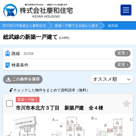
市川市の不動産なら慶和住宅
新築一戸建てを沿線から探す
総武線
総武線の新築一戸建て
(
118
件)
変更
路線
総武線
変更
検索条件
この条件を保存
チェックした物件をまとめて資料請求（無料）
新築一戸建て
市川市本北方３丁目 新築戸建 全４棟