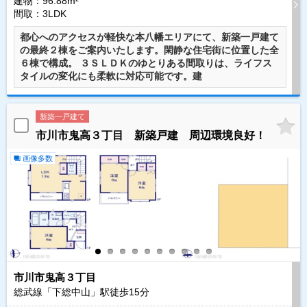
建物：96.88m²
間取：3LDK
都心へのアクセスが軽快な本八幡エリアにて、新築一戸建て
の最終２棟をご案内いたします。閑静な住宅街に位置した全
６棟で構成。 ３ＳＬＤＫのゆとりある間取りは、ライフス
タイルの変化にも柔軟に対応可能です。建
新築一戸建て
市川市鬼高３丁目 新築戸建 周辺環境良好！
画像多数
市川市鬼高３丁目
総武線「下総中山」駅徒歩
15
分