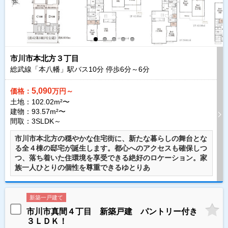
市川市本北方３丁目
総武線「本八幡」駅バス
10
分 停歩
6
分～
6
分
5,090
価格：
万円～
土地：102.02m²〜
建物：93.57m²〜
間取：3SLDK～
市川市本北方の穏やかな住宅街に、新たな暮らしの舞台とな
る全４棟の邸宅が誕生します。都心へのアクセスも確保しつ
つ、落ち着いた住環境を享受できる絶好のロケーション。家
族一人ひとりの個性を尊重できるゆとりあ
新築一戸建て
市川市真間４丁目 新築戸建 パントリー付き
３ＬＤＫ！