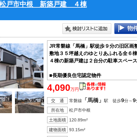
松戸市中根 新築戸建 ４棟
JR常磐線「馬橋」駅徒歩９分の旧区画
敷地３５坪越えのゆとりあふれる全６
４棟の新築戸建は２台分の駐車スペー
■長期優良住宅認定物件
■ＺＥＨ水準仕様
4,090
万円
■省エネＢＥＬＳ
■住宅性能表示Ｗ取得（設計＋建設）
「馬橋」
9
9
交 通
常磐線
駅 徒歩
分～
■フラット３５Ｓ（金利Ａプラン）利用
所在地
松戸市中根
■地盤２０年保証
土地面積
120.89m²
建物面積
93.15m²