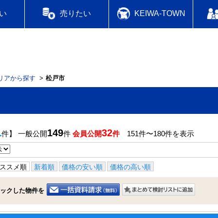
い
売りたい
KEIWA-TOWN
リアから探す
松戸市
1
149
32
件】 一般公開
件
会員公開
件
151件〜180件を表示
ススメ順
新着順
価格の安い順
価格の高い順
ックした物件を