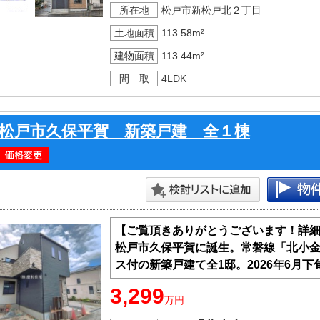
所在地
松戸市新松戸北２丁目
ますのでお気軽にお問合せ下さい。
土地面積
113.58m²
・北東×西の角地
建物面積
113.44m²
・玄関近くに水まわり（洗面所、トイ
間 取
4LDK
・ウォークインクローゼットで満足の
・フラット35S利用可
・30年長期保証
松戸市久保平賀 新築戸建 全１棟
【ご覧頂きありがとうございます！詳
松戸市久保平賀に誕生。常磐線「北小金
ス付の新築戸建て全1邸。2026年6月下
3,299
万円