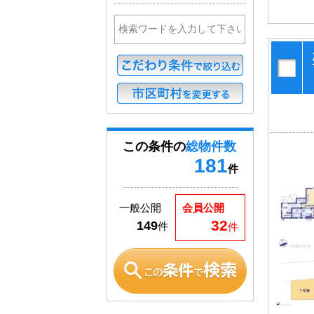
この条件の
総物件数
181
件
一般公開
会員公開
32
149
件
件