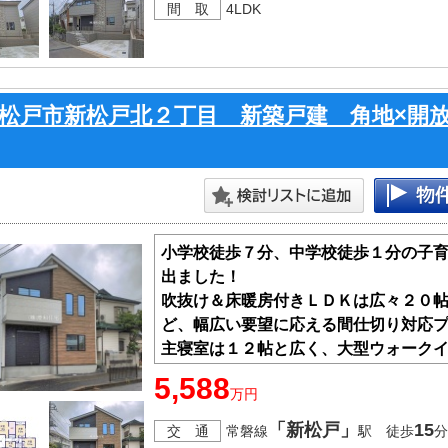
間 取
4LDK
松戸市新松戸北２丁目 新築戸建 角地×開
小学校徒歩７分、中学校徒歩１分の子
出ました！
吹抜け＆床暖房付きＬＤＫは広々２０
ど、幅広い要望に応える間仕切り対応
主寝室は１２帖と広く、大型ウォーク
過ごせそう！
5,588
万円
前面道路幅６ｍ以上の角地につき開放
よ。
「新松戸」
15
交 通
常磐線
駅 徒歩
分
現地だけでなく周辺環境のご案内もし