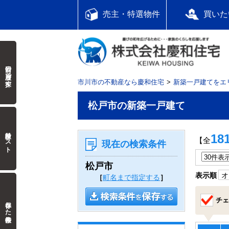
売主・特選物件
買いた
前回の履歴で探す
市川市の不動産なら慶和住宅
新築一戸建てをエ
松戸市の新築一戸建て
検討中リスト
18
【全
現在の検索条件
松戸市
表示順
オ
［
町名まで指定する
］
チェ
保存した検索条件