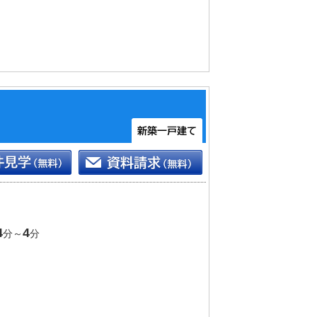
土間収納付き
パントリー
の大きな家電も収納可能
の贅沢ができるテラスバルコニー
4
4
分～
分