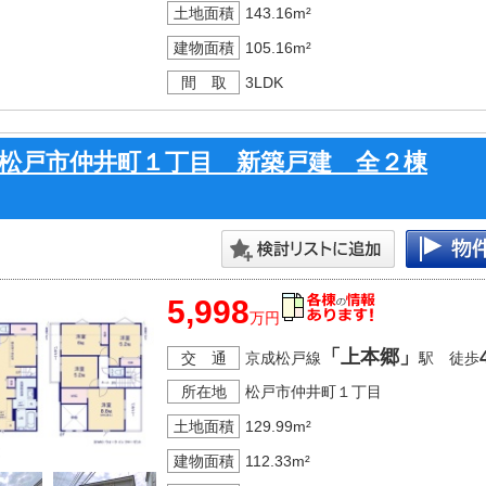
・外で使ったものもそのまま仕舞える
土地面積
143.16m²
・備蓄食品や調理器具など収納可能な
建物面積
105.16m²
・ウォークインクローゼットは季節物
間 取
3LDK
・イスを出したりしてプラスアルファ
松戸市仲井町１丁目 新築戸建 全２棟
5,998
万円
「上本郷」
交 通
京成松戸線
駅 徒歩
所在地
松戸市仲井町１丁目
土地面積
129.99m²
建物面積
112.33m²