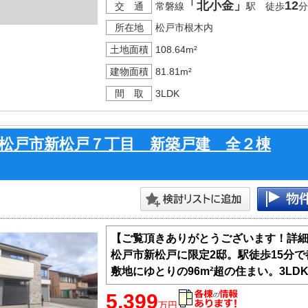
「北小金」
12
交 通
常磐線
駅 徒歩
分
所在地
松戸市根木内
土地面積
108.64m²
建物面積
81.81m²
間 取
3LDK
松戸市新松戸７丁目 新築戸建 全２棟
【ご覧頂きありがとうございます！詳
松戸市新松戸に限定2邸。駅徒歩15分
敷地にゆとりの96m²超の住まい。3L
5,399
万円