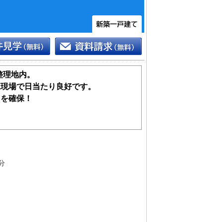
整理地内。
棟現場で日当たり良好です。
スを確保！
分
可