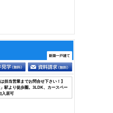
レ、お風呂）を設置
収納力
細は担当営業までお問合せ下さい！】
」駅より徒歩圏。3LDK、カースペー
旬入居可