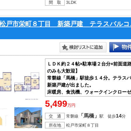
間 取
3LDK
松戸市栄町８丁目 新築戸建 テラスバルコ
ＬＤＫ約２４帖×駐車場２台分×前面道
のみも大歓迎】
常磐線「馬橋」駅徒歩１４分。テラス
新築戸建が出ました。
床暖房、食洗機、ウォークインクロー
家族の成長に合わせて３ＬＤＫ～４Ｌ
5,499
万円
間取りです。
「馬橋」
14
交 通
常磐線
駅 徒歩
分
・ZEH水準住宅
所在地
松戸市栄町８丁目
・フラット35S利用可