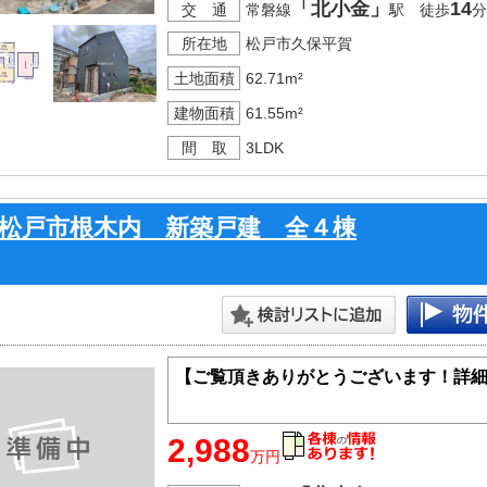
「北小金」
14
交 通
常磐線
駅 徒歩
分
所在地
松戸市久保平賀
土地面積
62.71m²
建物面積
61.55m²
間 取
3LDK
松戸市根木内 新築戸建 全４棟
【ご覧頂きありがとうございます！詳
2,988
万円