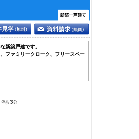
好な新築戸建です。
ト、ファミリークローク、フリースペー
ックス」付き
3
 停歩
分
ース