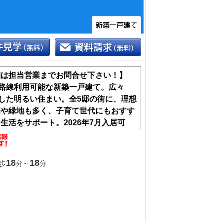
細は担当営業までお問合せ下さい！】
2路線利用可能な新築一戸建て。広々
面した明るい住まい。全5邸の街に、理想
園や緑地も多く、子育て世代にもおすす
活をサポート。2026年7月入居可
い合わせください
も高い等級を取得した安心住宅（性能評
18
18
歩
分～
分
合板パネル工法の耐震性の高さを併せ持
現しました！