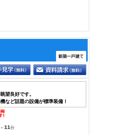
スムーズ
り眺望良好です。
燥機など話題の設備が標準装備！
11
～
分