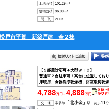
・前面道路幅約16m、車の出し入れも
土地面積
101.29m²
建物面積
96.88m²
間 取
2LDK
松戸市平賀 新築戸建 全２棟
【５部屋対応可＋大型ＷＩＣ】
普通車２台駐車可！高台に位置してお
床暖房、食器洗浄乾燥機、浴室暖房乾
4,788
4,888
万円～
万円
「北小金」
11
交 通
常磐線
駅 徒歩
分