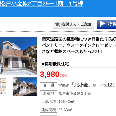
松戸小金原2丁目25ー1期 1号棟
南東道路面の整形地につき日当たり良
パントリー、ウォークインクローゼッ
スなど収納スペースもたっぷり！
■長期優良住宅
■住宅性能表示Ｗ取得
3,980
万円
■フラット３５Ｓ金利Ａタイプ
■不在時にも荷物を受け取れる「宅配ボ
「北小金」
12
交 通
常磐線
駅 バス
分
■並列２台駐車可能なゆとりのカースペ
所在地
松戸市小金原２丁目
土地面積
106.42m²
建物面積
95.63m²