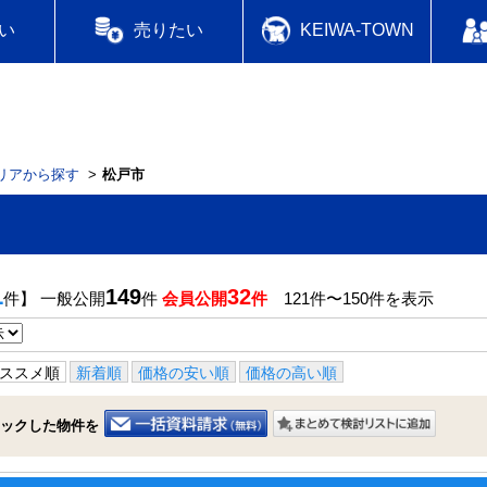
い
売りたい
KEIWA-TOWN
リアから探す
松戸市
1
149
32
件】 一般公開
件
会員公開
件
121件〜150件を表示
ススメ順
新着順
価格の安い順
価格の高い順
ックした物件を