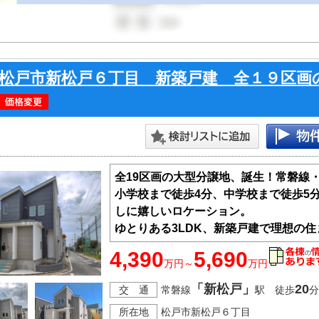
松戸市新松戸６丁目 新築戸建 全１９区画
全19区画の大型分譲地、誕生！常磐線
小学校まで徒歩4分、中学校まで徒歩5
しに嬉しいロケーション。
ゆとりある3LDK、新築戸建で理想の
4,390
5,690
万円～
万円
「新松戸」
20
交 通
常磐線
駅 徒歩
分
所在地
松戸市新松戸６丁目