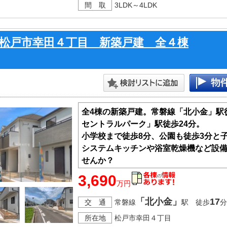
間 取
3LDK～4LDK
松戸市幸田４丁目 新築戸建 全４棟
全4棟の新築戸建。常磐線「北小金」駅
セントラルパーク」駅徒歩24分。
小学校まで徒歩8分、公園も徒歩3分と
システムキッチンや浴室乾燥機など設
せんか？
3,690
万円
・長期優良住宅
・住宅性能表示制度6項目最高等級取得
「北小金」
17
交 通
常磐線
駅 徒歩
分
・フラット35対応可能
所在地
松戸市幸田４丁目
・カースペース2台可（車種による）