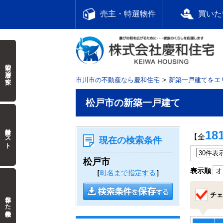
売主・特選物件
買いた
前回の履歴で探す
市川市の不動産なら慶和住宅
新築一戸建てをエ
松戸市の新築一戸建て
検討中リスト
18
【全
現在の検索条件
松戸市
表示順
オ
［
町名まで指定する
］
チェ
保存した検索条件