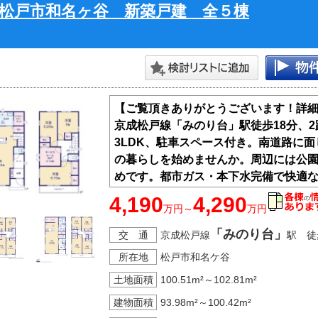
松戸市和名ヶ谷 新築戸建 全５棟
【ご覧頂きありがとうございます！詳
京成松戸線「みのり台」駅徒歩18分、
3LDK、駐車スペース付き。南道路に
の暮らしを始めませんか。周辺には公
めです。都市ガス・本下水完備で快適な生
能。現地建築中につき、お気軽にお問
4,190
4,290
万円～
万円
建物は住宅性能表示制度の６項目で最
価書付き）。
「みのり台」
交 通
京成松戸線
駅 徒
木造軸組み工法の設計自由度と構造用
所在地
松戸市和名ケ谷
った工法により「地震に強い家」を実
土地面積
100.51m²～102.81m²
建物面積
93.98m²～100.42m²