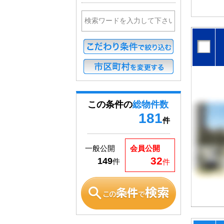
この条件の
総物件数
181
件
一般公開
会員公開
32
149
件
件