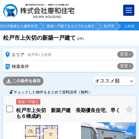
市の不動産なら慶和住宅
新築一戸建てをエリアから探す
松戸市
上矢切
松戸市上矢切の新築一戸建て
(
2
件)
変更
エリア
松戸市 / 上矢切
変更
検索条件
この条件を保存
チェックした物件をまとめて資料請求（無料）
新築一戸建て
松戸市上矢切 新築戸建 長期優良住宅、早く
も６棟成約