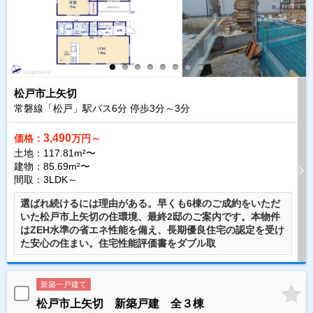
松戸市上矢切
常磐線「松戸」駅バス
6
分 停歩
3
分～
3
分
3,490
価格：
万円～
土地：117.81m²〜
建物：85.69m²〜
間取：3LDK～
選ばれ続けるには理由がある。早くも6棟のご成約をいただ
いた松戸市上矢切の住環境、最終2邸のご案内です。本物件
はZEH水準の省エネ性能を備え、長期優良住宅の認定を受け
た安心の住まい。住宅性能評価書をダブル取
新築一戸建て
松戸市上矢切 新築戸建 全３棟