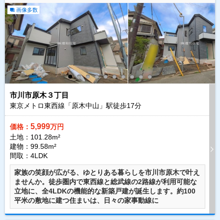
画像多数
市川市原木３丁目
東京メトロ東西線「原木中山」駅徒歩
17
分
5,999
価格：
万円
土地：101.28m²
建物：99.58m²
間取：4LDK
家族の笑顔が広がる、ゆとりある暮らしを市川市原木で叶え
ませんか。徒歩圏内で東西線と総武線の2路線が利用可能な
立地に、全4LDKの機能的な新築戸建が誕生します。約100
平米の敷地に建つ住まいは、日々の家事動線に