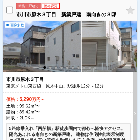
新築一戸建て
価格変更
市川市原木３丁目 新築戸建 南向きの３邸
画像多数
市川市原木３丁目
東京メトロ東西線「原木中山」駅徒歩
12
分～
12
分
5,290
価格：
万円～
土地：99.62m²〜
建物：89.42m²〜
間取：2LDK～
5路線乗入れ「西船橋」駅徒歩圏内で都心へ軽快アクセス。
陽光あふれる南向きの新築戸建。 建物は住宅性能表示制度