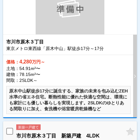
市川市原木３丁目
東京メトロ東西線「原木中山」駅徒歩
17
分～
17
分
4,280
価格：
万円～
土地：54.91m²〜
建物：78.15m²〜
間取：2SLDK～
原木中山駅徒歩17分に誕生する、家族の未来を包み込むZEH
水準の省エネ住宅。断熱性能に優れた快適な空間は、環境に
も家計にも優しい暮らしを実現します。2SLDKのゆとりあ
る間取りに加え、食洗機や浴室暖房乾燥機など
新築一戸建て
市川市原木３丁目 新築戸建 4LDK