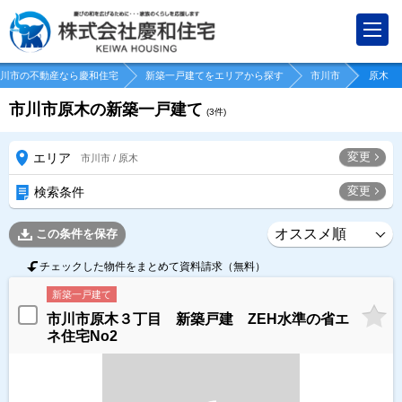
川市の不動産なら慶和住宅
新築一戸建てをエリアから探す
市川市
原木
市川市原木の新築一戸建て
(
3
件)
変更
エリア
市川市 / 原木
変更
検索条件
この条件を保存
チェックした物件をまとめて資料請求（無料）
新築一戸建て
市川市原木３丁目 新築戸建 ZEH水準の省エ
ネ住宅No2