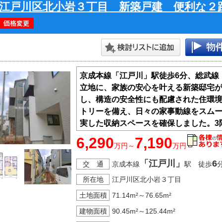
江戸川区北小岩３丁目 新築戸建 便利な２
京成本線「江戸川」駅徒歩6分、総武線
立地に、家族の安心を叶える新築邸宅
し、構造の安全性にも配慮された住環
トリーを備え、日々の家事動線をスム
実した収納スペースを確保しました。3
アクセスと快適な暮らしの両立を目指
6,290
7,190
万円～
万円
邸です。
「江戸川」
6
交 通
京成本線
駅 徒歩
所在地
江戸川区北小岩３丁目
土地面積
71.14m²～76.65m²
建物面積
90.45m²～125.44m²