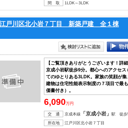
間 取
1LDK～3LDK
江戸川区北小岩７丁目 新築戸建 全１棟
【ご覧頂きありがとうございます！詳
京成小岩駅徒歩9分。都心へのアクセス
てのゆとりある3LDK。家族の笑顔が
建物は住宅性能表示制度の７項目で最
価書付き）。
■省エネＢＥＬＳ
6,090
万円
■最長３５年住宅保証システム
■フラット３５Ｓ利用可能
「京成小岩」
交 通
京成本線
駅 徒歩
■地盤サポートシステム２０年保証
所在地
江戸川区北小岩７丁目
■安心無料定期点検