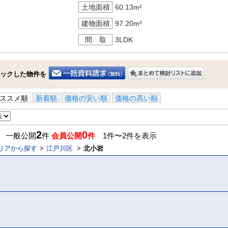
土地面積
60.13m²
建物面積
97.20m²
間 取
3LDK
ックした物件を
ススメ順
新着順
価格の安い順
価格の高い順
2
0
】 一般公開
件
会員公開
件
1件〜2件を表示
リアから探す
江戸川区
北小岩