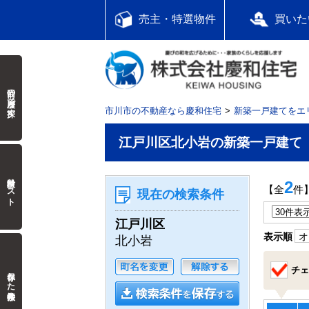
売主・特選物件
買いた
前回の履歴で探す
市川市の不動産なら慶和住宅
新築一戸建てをエ
江戸川区北小岩の新築一戸建て
検討中リスト
2
【全
件
現在の検索条件
江戸川区
表示順
オ
北小岩
チェ
保存した検索条件