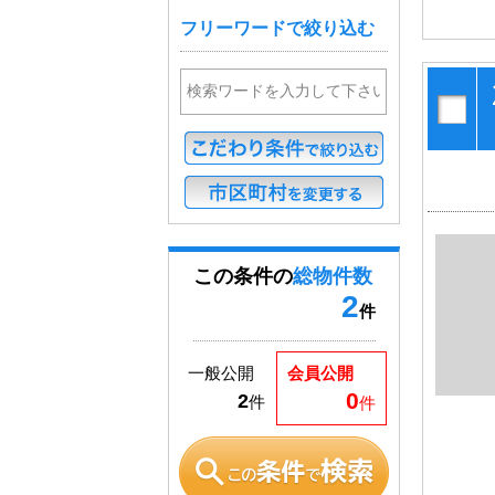
フリーワードで絞り込む
この条件の
総物件数
2
件
一般公開
会員公開
0
2
件
件