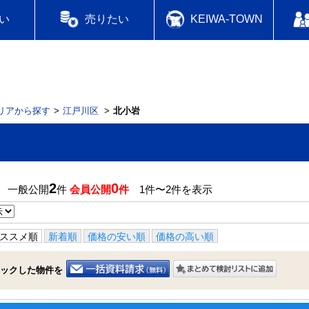
い
売りたい
KEIWA-TOWN
リアから探す
江戸川区
北小岩
2
0
】 一般公開
件
会員公開
件
1件〜2件を表示
ススメ順
新着順
価格の安い順
価格の高い順
ックした物件を