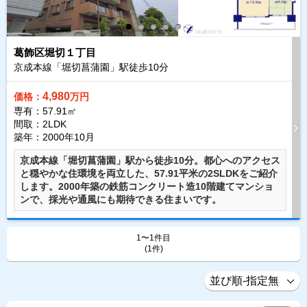
葛飾区堀切１丁目
京成本線「堀切菖蒲園」駅徒歩
10
分
4,980
価格：
万円
専有：57.91㎡
間取：2LDK
築年：2000年10月
京成本線「堀切菖蒲園」駅から徒歩10分。都心へのアクセス
と穏やかな住環境を両立した、57.91平米の2SLDKをご紹介
します。2000年築の鉄筋コンクリート造10階建てマンショ
ンで、採光や通風にも期待できる住まいです。
1〜1件目
(1件)