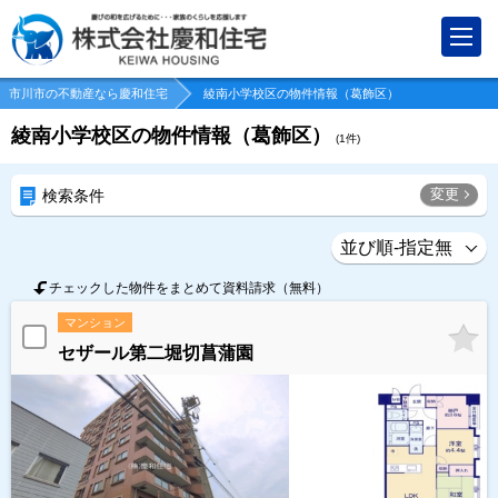
市川市の不動産なら慶和住宅
綾南小学校区の物件情報（葛飾区）
綾南小学校区の物件情報（葛飾区）
(
1
件)
変更
検索条件
チェックした物件をまとめて資料請求（無料）
マンション
セザール第二堀切菖蒲園