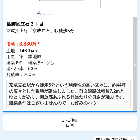
葛飾区立石３丁目
京成押上線「京成立石」駅徒歩
5
分
8,880
価格：
万円
土地：146.14m²
用途：準工業地域
建築条件：
建築条件なし
建ぺい率：60％
容積率：200％
京成立石駅から徒歩5分という利便性の高い立地に、約44坪
の広々とした敷地が誕生しました。前面道路は幅員7.2mと
ゆとりがあり、開放感あふれる日当たりの良さが魅力です。
建築条件はございませんので、お好みのハウ
1〜1件目
(1件)