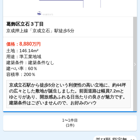
葛飾区立石３丁目
京成押上線「京成立石」駅徒歩
5
分
8,880
価格：
万円
土地：146.14m²
用途：準工業地域
建築条件：
建築条件なし
建ぺい率：60％
容積率：200％
京成立石駅から徒歩5分という利便性の高い立地に、約44坪
の広々とした敷地が誕生しました。前面道路は幅員7.2mと
ゆとりがあり、開放感あふれる日当たりの良さが魅力です。
建築条件はございませんので、お好みのハウ
1〜1件目
(1件)