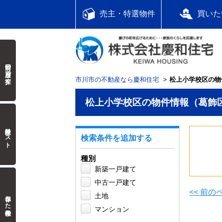
売主・特選物件
買いた
前回の履歴で探す
市川市の不動産なら慶和住宅
松上小学校区の物
松上小学校区の物件情報（葛飾
検討中リスト
検索条件を追加する
種別
新築一戸建て
中古一戸建て
<< 前
保存した検索条件
土地
マンション