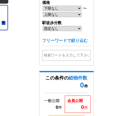
価格
〜
駅徒歩分数
フリーワードで絞り込む
この条件の
総物件数
0
件
一般公開
会員公開
0
0
件
件