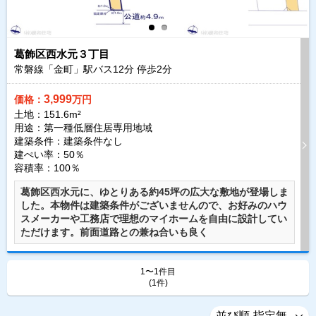
葛飾区西水元３丁目
常磐線「金町」駅バス
12
分 停歩
2
分
3,999
価格：
万円
土地：151.6m²
用途：第一種低層住居専用地域
建築条件：
建築条件なし
建ぺい率：50％
容積率：100％
葛飾区西水元に、ゆとりある約45坪の広大な敷地が登場しま
した。本物件は建築条件がございませんので、お好みのハウ
スメーカーや工務店で理想のマイホームを自由に設計してい
ただけます。前面道路との兼ね合いも良く
1〜1件目
(1件)