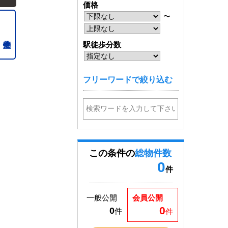
価格
〜
駅徒歩分数
フリーワードで絞り込む
この条件の
総物件数
0
件
一般公開
会員公開
0
0
件
件