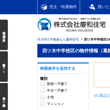
売主・特選物件
買いた
前回の履歴で探す
市川市の不動産なら慶和住宅
四ツ木中学校区の
四ツ木中学校区の物件情報（葛
検討中リスト
検索条件を追加する
種別
新築一戸建て
中古一戸建て
<< 前
保存した検索条件
土地
マンション