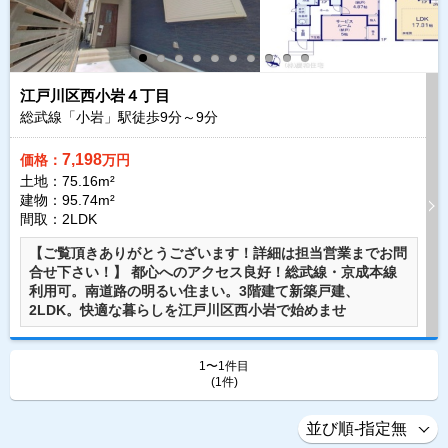
江戸川区西小岩４丁目
総武線「小岩」駅徒歩
9
分～
9
分
7,198
価格：
万円
土地：75.16m²
建物：95.74m²
間取：2LDK
【ご覧頂きありがとうございます！詳細は担当営業までお問
合せ下さい！】 都心へのアクセス良好！総武線・京成本線
利用可。南道路の明るい住まい。3階建て新築戸建、
2LDK。快適な暮らしを江戸川区西小岩で始めませ
1〜1件目
(1件)