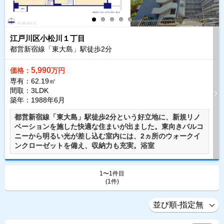
江戸川区小松川１丁目
都営新宿線「東大島」駅徒歩
2
分
5,990
価格：
万円
専有：62.19㎡
間取：3LDK
築年：1988年6月
都営新宿線「東大島」駅徒歩2分という好立地に、新規リノ
ベーションを施した快適な住まいが出ました。東向きバルコ
ニーから明るい光が差し込む室内には、2ヵ所のウォークイ
ンクローゼットを備え、収納力も充実。浴室
1〜1件目
(1件)