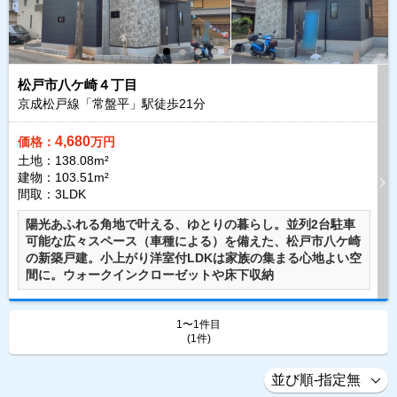
松戸市八ケ崎４丁目
京成松戸線「常盤平」駅徒歩
21
分
4,680
価格：
万円
土地：138.08m²
建物：103.51m²
間取：3LDK
陽光あふれる角地で叶える、ゆとりの暮らし。並列2台駐車
可能な広々スペース（車種による）を備えた、松戸市八ケ崎
の新築戸建。小上がり洋室付LDKは家族の集まる心地よい空
間に。ウォークインクローゼットや床下収納
1〜1件目
(1件)