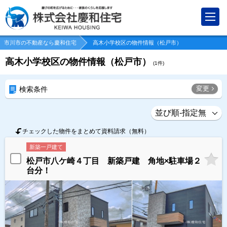
市川市の不動産なら慶和住宅
高木小学校区の物件情報（松戸市）
高木小学校区の物件情報（松戸市）
(
1
件)
変更
検索条件
チェックした物件をまとめて資料請求（無料）
新築一戸建て
松戸市八ケ崎４丁目 新築戸建 角地×駐車場２
台分！