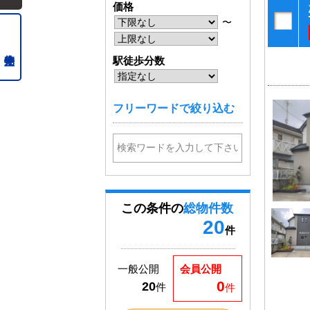
価格
〜
駅徒歩分数
フリーワードで絞り込む
この条件の
総物件数
20
件
一般公開
会員公開
0
20
件
件