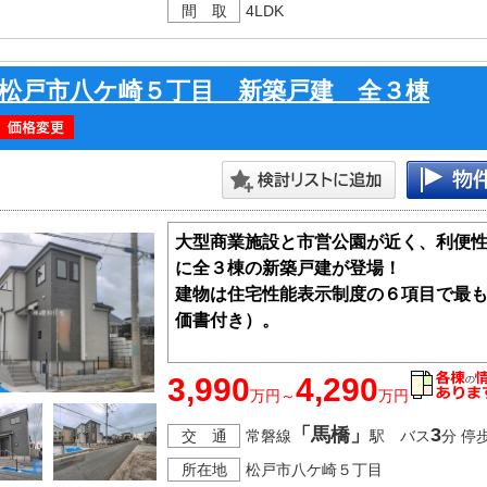
間 取
4LDK
松戸市八ケ崎５丁目 新築戸建 全３棟
大型商業施設と市営公園が近く、利便
に全３棟の新築戸建が登場！
建物は住宅性能表示制度の６項目で最
価書付き）。
■長期優良住宅
3,990
4,290
万円～
万円
■ウォークインクローゼットで満足の収
■セカンドカーにも便利な駐車2台可
「馬橋」
3
交 通
常磐線
駅 バス
分 停
所在地
松戸市八ケ崎５丁目