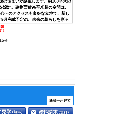
棟の住まいが誕生します。約108平米の
を設計。建物面積96平米超の空間は、
都心へのアクセスも良好な立地で、新し
年9月完成予定の、未来の暮らしを彩る
かめてください。
も高い等級を取得した安心住宅（性能評
15
分
合板パネル工法の耐震性の高さを併せ持
現しました！