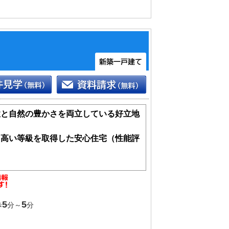
性と自然の豊かさを両立している好立地
も高い等級を取得した安心住宅（性能評
納力
5
5
歩
分～
分