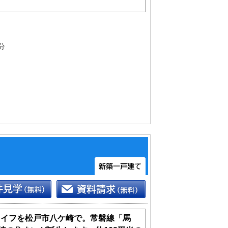
分
可
ライフを松戸市八ケ崎で。常磐線「馬