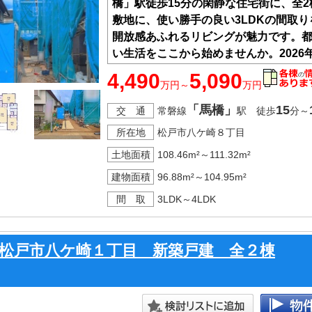
橋」駅徒歩15分の閑静な住宅街に、全2
敷地に、使い勝手の良い3LDKの間取り
開放感あふれるリビングが魅力です。
い生活をここから始めませんか。2026
確かな品質の住まいを、ぜひ現地で確
4,490
5,090
万円～
万円
建物は住宅性能表示制度の６項目で最
価書付き）。
「馬橋」
15
交 通
常磐線
駅 徒歩
分～
木造軸組み工法の設計自由度と構造用
所在地
松戸市八ケ崎８丁目
った工法により「地震に強い家」を実
土地面積
108.46m²～111.32m²
建物面積
96.88m²～104.95m²
間 取
3LDK～4LDK
松戸市八ケ崎１丁目 新築戸建 全２棟