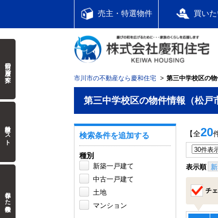
売主・特選物件
買いた
前回の履歴で探す
市川市の不動産なら慶和住宅
第三中学校区の物
第三中学校区の物件情報（松戸
検討中リスト
20
【全
検索条件を追加する
種別
新築一戸建て
表示順
新
中古一戸建て
チェ
保存した検索条件
土地
マンション