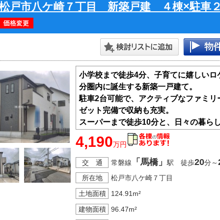
松戸市八ケ崎７丁目 新築戸建 ４棟×駐車
小学校まで徒歩4分、子育てに嬉しいロ
分圏内に誕生する新築一戸建て。
駐車2台可能で、アクティブなファミリ
ゼット完備で収納も充実。
スーパーまで徒歩10分と、日々の暮ら
建物は住宅性能表示制度の6項目で最も
4,190
万円
価書付き）。
フラット35S利用可能でさらに安心。
「馬橋」
20
交 通
常磐線
駅 徒歩
分～
所在地
松戸市八ケ崎７丁目
土地面積
124.91m²
建物面積
96.47m²