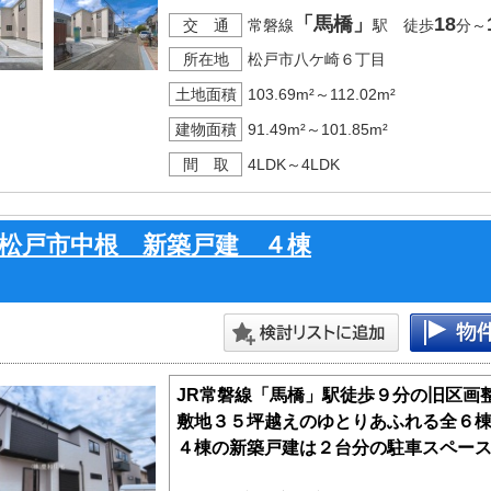
「馬橋」
18
交 通
常磐線
駅 徒歩
分～
所在地
松戸市八ケ崎６丁目
土地面積
103.69m²～112.02m²
建物面積
91.49m²～101.85m²
間 取
4LDK～4LDK
松戸市中根 新築戸建 ４棟
JR常磐線「馬橋」駅徒歩９分の旧区画
敷地３５坪越えのゆとりあふれる全６
４棟の新築戸建は２台分の駐車スペー