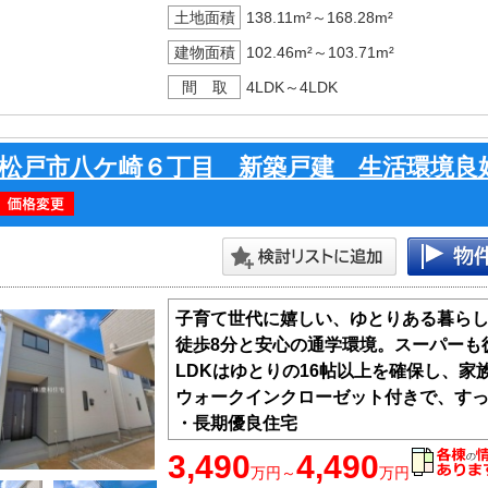
土地面積
138.11m²～168.28m²
建物面積
102.46m²～103.71m²
間 取
4LDK～4LDK
松戸市八ケ崎６丁目 新築戸建 生活環境良
子育て世代に嬉しい、ゆとりある暮らし
徒歩8分と安心の通学環境。スーパーも
LDKはゆとりの16帖以上を確保し、
ウォークインクローゼット付きで、す
・長期優良住宅
・フラット35S
3,490
4,490
万円～
万円
・住宅性能評価書において6項目の最も