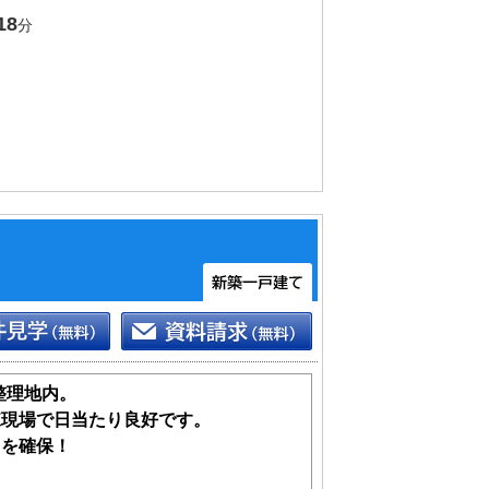
18
分
整理地内。
棟現場で日当たり良好です。
スを確保！