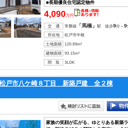
■長期優良住宅認定物件
■ＺＥＨ水準仕様
4,090
万円
■省エネＢＥＬＳ
■住宅性能表示Ｗ取得（設計＋建設）
「馬橋」
9
9
交 通
常磐線
駅 徒歩
分～
■フラット３５Ｓ（金利Ａプラン）利用
所在地
松戸市中根
■地盤２０年保証
土地面積
120.89m²
建物面積
93.15m²
間 取
3LDK
松戸市八ケ崎８丁目 新築戸建 全２棟
家族の笑顔が広がる、ゆとりある新築