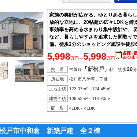
家族の笑顔が広がる、ゆとりある暮らし
放的な立地に、20帖超の広々LDKを備
事効率を高める水まわり集中設計や、
など、暮らしやすさを追求した間取りで
備。徒歩2分のショッピング施設や徒歩
周辺環境も魅力。フラット35S利用可
5,998
5,998
万円～
万円
か。
「新松戸」
20
交 通
常磐線
駅 徒歩
分
所在地
松戸市八ケ崎１丁目
土地面積
123.07m²～124.45m²
建物面積
109.53m²～114.90m²
間 取
4LDK～4LDK
松戸市中和倉 新築戸建 全２棟