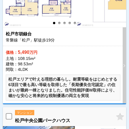
松戸市胡録台
常磐線「松戸」駅徒歩
19
分
5,490
価格：
万円
土地：108.15m²
建物：98.53m²
間取：4LDK
松戸エリアで叶える理想の暮らし。耐震等級をはじめとする
6項目で最も高い等級を取得した「長期優良住宅認定」の住
まいが最終一棟となりました。住宅性能評価W取得により、
確かな安心と将来的な税制優遇の両立を実現
マンション
松戸中央公園パークハウス