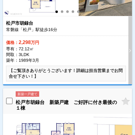
松戸市胡録台
常磐線「松戸」駅徒歩
16
分
2,298
価格：
万円
専有：72.12㎡
間取：3LDK
築年：1989年3月
【ご覧頂きありがとうございます！詳細は担当営業までお問
合せ下さい！】
新築一戸建て
松戸市胡録台 新築戸建 ご好評に付き最後の
１棟