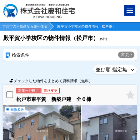
市川市の不動産なら慶和住宅
殿平賀小学校区の物件情報（松戸市）
殿平賀小学校区の物件情報（松戸市）
(
5
件)
変更
検索条件
チェックした物件をまとめて資料請求（無料）
新築一戸建て
価格変更
松戸市東平賀 新築戸建 全６棟
画像多数