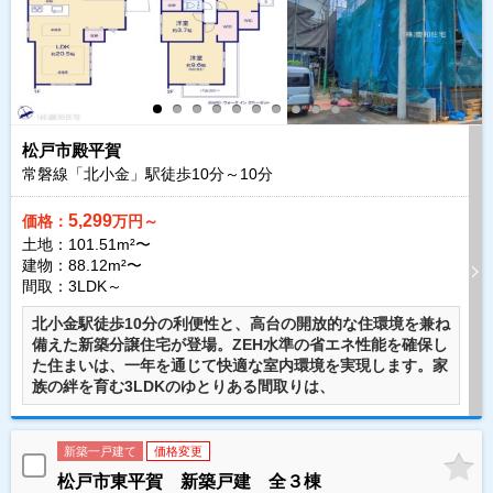
松戸市殿平賀
常磐線「北小金」駅徒歩
10
分～
10
分
5,299
価格：
万円～
土地：101.51m²〜
建物：88.12m²〜
間取：3LDK～
北小金駅徒歩10分の利便性と、高台の開放的な住環境を兼ね
備えた新築分譲住宅が登場。ZEH水準の省エネ性能を確保し
た住まいは、一年を通じて快適な室内環境を実現します。家
族の絆を育む3LDKのゆとりある間取りは、
新築一戸建て
価格変更
松戸市東平賀 新築戸建 全３棟