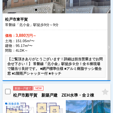
松戸市東平賀
常磐線「北小金」駅徒歩
9
分～
9
分
3,880
価格：
万円～
土地：151.05m²〜
建物：95.17m²〜
間取：4LDK～
【ご覧頂きありがとうございます！詳細は担当営業までお問
合せ下さい！】 常磐線「北小金」駅徒歩９分！全６棟現場
で陽当り良好です。 ■網戸標準仕様 ■アルミ樹脂サッシ複合
窓 ■1階雨戸シャッター付 ■キッチ
新築一戸建て
NEW
松戸市殿平賀 新築戸建 ZEH水準・全２棟
画像多数