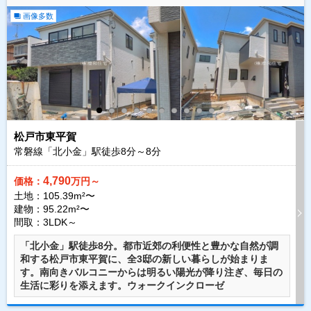
画像多数
松戸市東平賀
常磐線「北小金」駅徒歩
8
分～
8
分
4,790
価格：
万円～
土地：105.39m²〜
建物：95.22m²〜
間取：3LDK～
「北小金」駅徒歩8分。都市近郊の利便性と豊かな自然が調
和する松戸市東平賀に、全3邸の新しい暮らしが始まりま
す。南向きバルコニーからは明るい陽光が降り注ぎ、毎日の
生活に彩りを添えます。ウォークインクローゼ