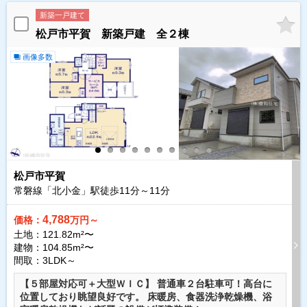
新築一戸建て
松戸市平賀 新築戸建 全２棟
画像多数
松戸市平賀
常磐線「北小金」駅徒歩
11
分～
11
分
4,788
価格：
万円～
土地：121.82m²〜
建物：104.85m²〜
間取：3LDK～
【５部屋対応可＋大型ＷＩＣ】 普通車２台駐車可！高台に
位置しており眺望良好です。 床暖房、食器洗浄乾燥機、浴